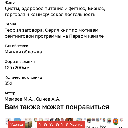
Жанр
Диеты, здоровое питание и фитнес, Бизнес,
торговля и коммерческая деятельность
Серия
Теория заговора. Серия книг по мотивам
рейтинговой программы на Первом канале
Тип обложки
Мягкая обложка
Формат издания
125х200мм
Количество страниц
352
Автор
Мамаев М.А., Сычев А.А.
Вам также может понравиться
Уценка
Уценка
Уценка
Уценка
Уценка
Уценка
Уценка
Уценка
Моя
Моя