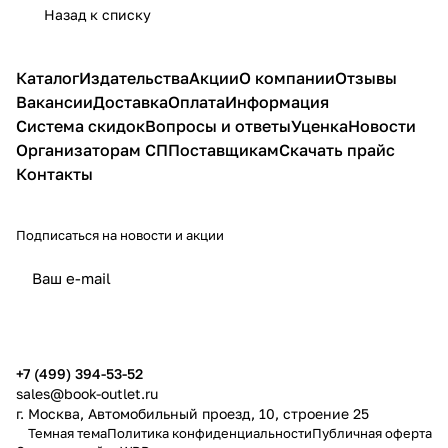
и
быть
Назад к списку
болезни
полюбить
здоровым
детей
себя
и не
и
сойти
Каталог
Издательства
Акции
О компании
Отзывы
взрослых
с
Вакансии
Доставка
Оплата
Информация
ума!
Система скидок
Вопросы и ответы
Уценка
Новости
Организаторам СП
Поставщикам
Скачать прайс
Контакты
Подписаться
на новости и акции
политикой конфиденциальности
публичной офертой
+7 (499) 394-53-52
sales@book-outlet.ru
г. Москва, Автомобильный проезд, 10, строение 25
Темная тема
Политика конфиденциальности
Публичная оферта