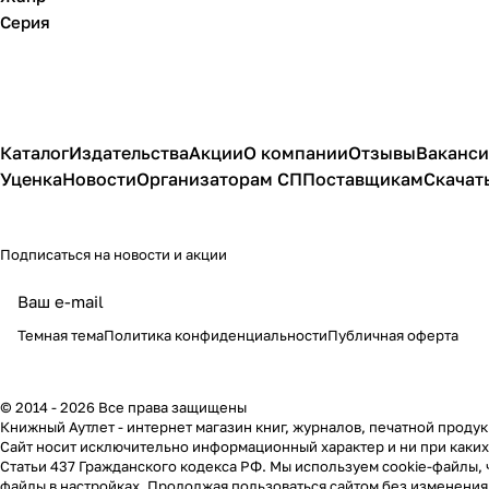
Серия
Каталог
Издательства
Акции
О компании
Отзывы
Ваканс
Уценка
Новости
Организаторам СП
Поставщикам
Скачат
Подписаться
на новости и акции
политикой
конфиденциальности
публичной офертой
Темная тема
Политика конфиденциальности
Публичная оферта
© 2014 - 2026 Все права защищены
Книжный Аутлет - интернет магазин книг, журналов, печатной продук
Cайт носит исключительно информационный характер и ни при каки
Статьи 437 Гражданского кодекса РФ. Мы используем cookie-файлы, 
файлы в настройках. Продолжая пользоваться сайтом без изменения н