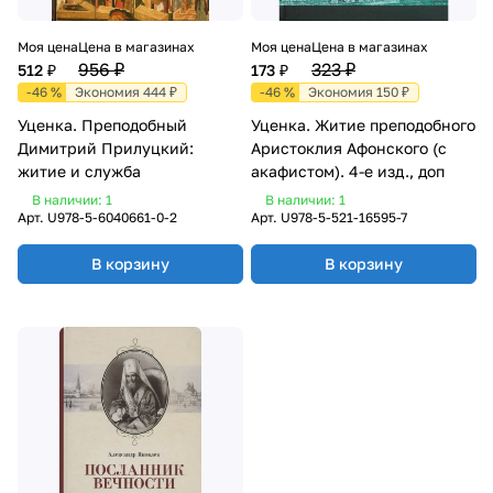
Моя цена
Цена в магазинах
Моя цена
Цена в магазинах
956 ₽
323 ₽
512 ₽
173 ₽
-46 %
Экономия 444 ₽
-46 %
Экономия 150 ₽
Уценка. Преподобный
Уценка. Житие преподобного
Димитрий Прилуцкий:
Аристоклия Афонского (с
житие и служба
акафистом). 4-е изд., доп
В наличии: 1
В наличии: 1
Арт.
U978-5-6040661-0-2
Арт.
U978-5-521-16595-7
В корзину
В корзину