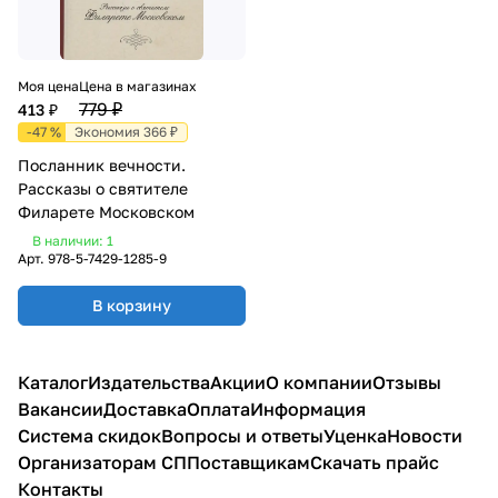
Моя цена
Цена в магазинах
779 ₽
413 ₽
-47 %
Экономия 366 ₽
Посланник вечности.
Рассказы о святителе
Филарете Московском
В наличии: 1
Арт.
978-5-7429-1285-9
В корзину
Каталог
Издательства
Акции
О компании
Отзывы
Вакансии
Доставка
Оплата
Информация
Система скидок
Вопросы и ответы
Уценка
Новости
Организаторам СП
Поставщикам
Скачать прайс
Контакты