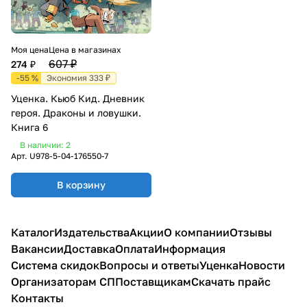
Моя цена
Цена в магазинах
607 ₽
274 ₽
-55 %
Экономия 333 ₽
Уценка. Кьюб Кид. Дневник
героя. Драконы и ловушки.
Книга 6
В наличии: 2
Арт.
U978-5-04-176550-7
В корзину
Каталог
Издательства
Акции
О компании
Отзывы
Вакансии
Доставка
Оплата
Информация
Система скидок
Вопросы и ответы
Уценка
Новости
Организаторам СП
Поставщикам
Скачать прайс
Контакты