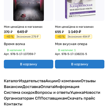
Моя цена
Цена в магазинах
Моя цена
Цена в магазинах
649 ₽
1 149 ₽
370 ₽
655 ₽
-43 %
Экономия 279 ₽
-43 %
Экономия 494 ₽
Время волка
Моя вкусная опера
В наличии: 8
В наличии: 1
Арт.
978-5-17-137359-7
Арт.
978-5-17-138231-5
В корзину
В корзину
Каталог
Издательства
Акции
О компании
Отзывы
Вакансии
Доставка
Оплата
Информация
Система скидок
Вопросы и ответы
Уценка
Новости
Организаторам СП
Поставщикам
Скачать прайс
Контакты