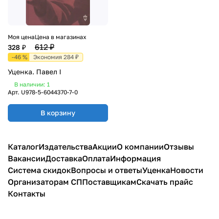
Моя цена
Цена в магазинах
612 ₽
328 ₽
-46 %
Экономия 284 ₽
Уценка. Павел I
В наличии: 1
Арт.
U978-5-6044370-7-0
В корзину
Каталог
Издательства
Акции
О компании
Отзывы
Вакансии
Доставка
Оплата
Информация
Система скидок
Вопросы и ответы
Уценка
Новости
Организаторам СП
Поставщикам
Скачать прайс
Контакты