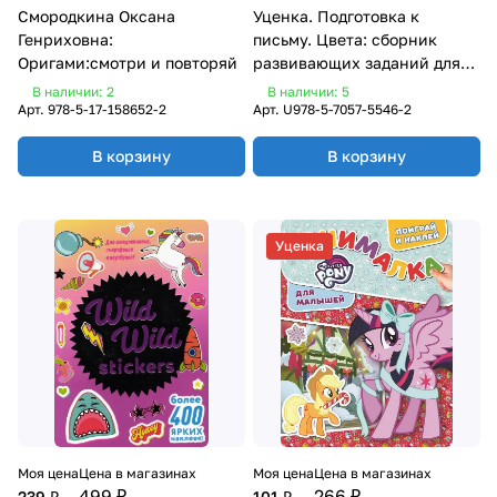
Смородкина Оксана
Уценка. Подготовка к
Генриховна:
письму. Цвета: сборник
Оригами:смотри и повторяй
развивающих заданий для
детей от 4 лет. 70 наклеек.
В наличии: 2
В наличии: 5
Харченко Т.А.
Арт.
978-5-17-158652-2
Арт.
U978-5-7057-5546-2
В корзину
В корзину
Уценка
Моя цена
Цена в магазинах
Моя цена
Цена в магазинах
499 ₽
266 ₽
239 ₽
101 ₽