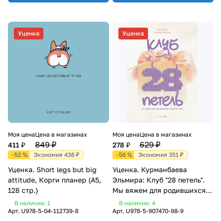
Уценка
Уценка
Моя цена
Цена в магазинах
Моя цена
Цена в магазинах
849 ₽
629 ₽
411 ₽
278 ₽
-52 %
Экономия 438 ₽
-56 %
Экономия 351 ₽
Уценка. Short legs but big
Уценка. Курманбаева
attitude, Корги планер (А5,
Эльмира: Клуб "28 петель".
128 стр.)
Мы вяжем для родившихся
слишком рано
В наличии: 1
В наличии: 4
Арт.
U978-5-04-112739-8
Арт.
U978-5-907470-98-9