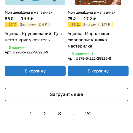
Моя цена
Цена в магазинах
Моя цена
Цена в магазинах
199 ₽
202 ₽
85 ₽
75 ₽
-57 %
Экономия 114 ₽
-63 %
Экономия 127 ₽
Уценка. Круг желаний. Для
Уценка. Мерцающие
него + круг-указатель
сюрпризы: книжка-
мастерилка
В наличии: 4
Арт.
U978-5-222-36928-9
В наличии: 1
Арт.
U978-5-222-29826-8
В корзину
В корзину
Загрузить еще
1
2
3
...
24