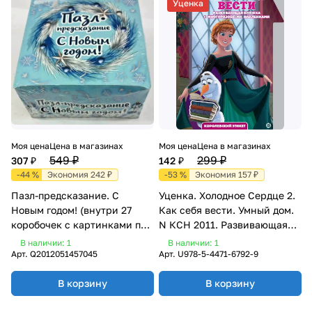
Уценка
Моя цена
Цена в магазинах
Моя цена
Цена в магазинах
549 ₽
299 ₽
307 ₽
142 ₽
-44 %
Экономия 242 ₽
-53 %
Экономия 157 ₽
Пазл-предсказание. С
Уценка. Холодное Сердце 2.
Новым годом! (внутри 27
Как себя вести. Умный дом.
коробочек с картинками по
N КСН 2011. Развивающая
25 элементов в каждой)
книжка с наклейками
В наличии: 1
В наличии: 1
Арт.
Q2012051457045
Арт.
U978-5-4471-6792-9
В корзину
В корзину