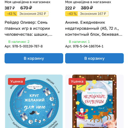
Моя цена
Цена в магазинах
Моя цена
Цена в магазинах
679 ₽
389 ₽
387 ₽
222 ₽
-43 %
Экономия 292 ₽
-43 %
Экономия 167 ₽
Рейдер Оливер: Семь
Аниме. Ежедневник
главных игр в истории
недатированный (А5, 72 л.,
человечества: шашки,
контентный блок, бежевая
шахматы, го, нарды, скрабл,
обложка)
В наличии: 2
В наличии: 1
покер, бридж
Арт.
978-5-00139-787-8
Арт.
978-5-04-186704-1
В корзину
В корзину
Уценка
Уценка