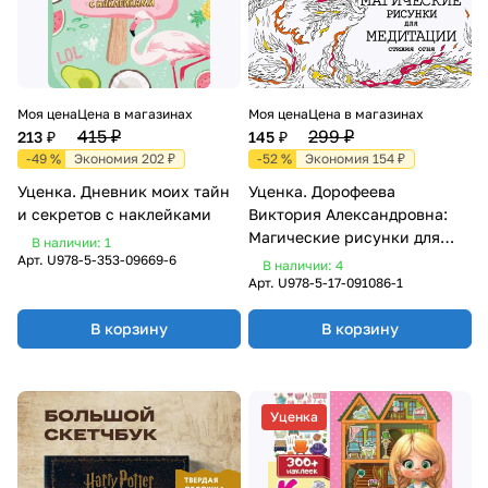
Моя цена
Цена в магазинах
Моя цена
Цена в магазинах
415 ₽
299 ₽
213 ₽
145 ₽
-49 %
Экономия 202 ₽
-52 %
Экономия 154 ₽
Уценка. Дневник моих тайн
Уценка. Дорофеева
и секретов с наклейками
Виктория Александровна:
Магические рисунки для
В наличии: 1
медитации. Стихия огня
Арт.
U978-5-353-09669-6
В наличии: 4
Арт.
U978-5-17-091086-1
В корзину
В корзину
Уценка