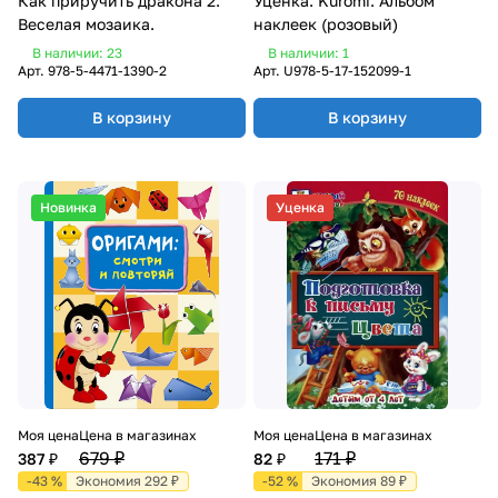
Как приручить дракона 2.
Уценка. Kuromi. Альбом
Веселая мозаика.
наклеек (розовый)
В наличии: 23
В наличии: 1
Арт.
978-5-4471-1390-2
Арт.
U978-5-17-152099-1
В корзину
В корзину
Новинка
Уценка
Моя цена
Цена в магазинах
Моя цена
Цена в магазинах
679 ₽
171 ₽
387 ₽
82 ₽
-43 %
Экономия 292 ₽
-52 %
Экономия 89 ₽