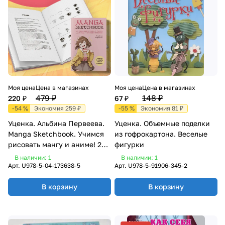
Моя цена
Цена в магазинах
Моя цена
Цена в магазинах
479 ₽
148 ₽
220 ₽
67 ₽
-54 %
Экономия 259 ₽
-55 %
Экономия 81 ₽
Уценка. Альбина Первеева.
Уценка. Объемные поделки
Manga Sketchbook. Учимся
из гофрокартона. Веселые
рисовать мангу и аниме! 23
фигурки
пошаговых урока и место
В наличии: 1
В наличии: 1
для создания своей истории
Арт.
U978-5-04-173638-5
Арт.
U978-5-91906-345-2
В корзину
В корзину