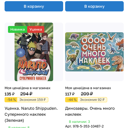
В корзину
В корзину
Новинка
Уценка
Моя цена
Цена в магазинах
Моя цена
Цена в магазинах
294 ₽
209 ₽
135 ₽
117 ₽
-54 %
Экономия 159 ₽
-44 %
Экономия 92 ₽
Уценка. Naruto Shippuden.
Динозавры. Очень много
Супермного наклеек
наклеек
(Зеленая)
В наличии: 3
Арт.
978-5-353-10487-2
В наличии: 8