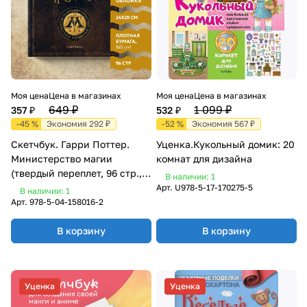
Моя цена
Цена в магазинах
Моя цена
Цена в магазинах
649 ₽
1 099 ₽
357 ₽
532 ₽
-45 %
Экономия 292 ₽
-52 %
Экономия 567 ₽
Скетчбук. Гарри Поттер.
Уценка.Кукольный домик: 20
Министерство магии
комнат для дизайна
(твердый переплет, 96 стр.,
В наличии: 1
240х200 мм)
Арт.
U978-5-17-170275-5
В наличии: 1
Арт.
978-5-04-158016-2
В корзину
В корзину
Уценка
Уценка