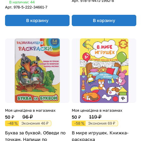
Книжка-раскраска
Арт.
978-5-4471-1992-8
В наличии: 44
Арт.
978-5-222-34661-7
В корзину
В корзину
Моя цена
Цена в магазинах
Моя цена
Цена в магазинах
96 ₽
119 ₽
50 ₽
50 ₽
-48 %
Экономия 46 ₽
-58 %
Экономия 69 ₽
Буква за буквой. Обведи по
В мире игрушек. Книжка-
точкам. Напиши по
раскраска