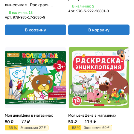
линеечкам. Раскрась
В наличии: 2
рисунки (0+)
Арт.
978-5-222-28831-3
В наличии: 18
Арт.
978-985-17-2636-9
В корзину
В корзину
Моя цена
Цена в магазинах
Моя цена
Цена в магазинах
77 ₽
119 ₽
50 ₽
50 ₽
-35 %
Экономия 27 ₽
-58 %
Экономия 69 ₽