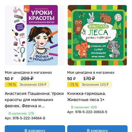
Моя цена
Цена в магазинах
Моя цена
Цена в магазинах
209 ₽
170 ₽
50 ₽
50 ₽
-76 %
Экономия 159 ₽
-71 %
Экономия 120 ₽
Анастасия Пашанина: Уроки
Книжка-гармошка.
красоты для маленьких
Животные леса 1+
феечек. Феечка и
В наличии: 426
украшения. Книжка-
Арт.
978-5-222-30618-5
В наличии: 179
раскраска
Арт.
978-5-222-34664-8
В корзину
В корзину