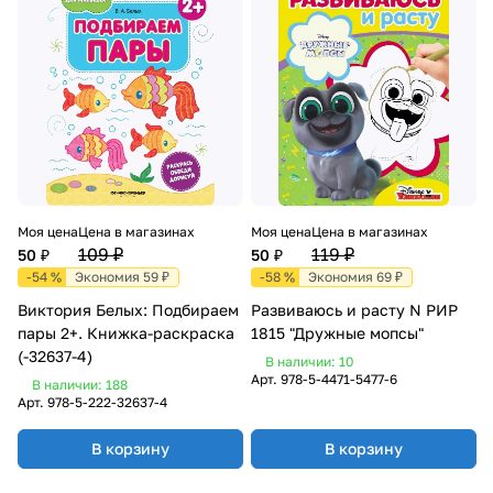
Моя цена
Цена в магазинах
Моя цена
Цена в магазинах
109 ₽
119 ₽
50 ₽
50 ₽
-54 %
Экономия 59 ₽
-58 %
Экономия 69 ₽
Виктория Белых: Подбираем
Развиваюсь и расту N РИР
пары 2+. Книжка-раскраска
1815 "Дружные мопсы"
(-32637-4)
В наличии: 10
Арт.
978-5-4471-5477-6
В наличии: 188
Арт.
978-5-222-32637-4
В корзину
В корзину