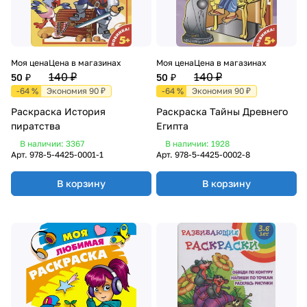
Моя цена
Цена в магазинах
Моя цена
Цена в магазинах
140 ₽
140 ₽
50 ₽
50 ₽
-64 %
Экономия 90 ₽
-64 %
Экономия 90 ₽
Раскраска История
Раскраска Тайны Древнего
пиратства
Египта
В наличии: 3367
В наличии: 1928
Арт.
978-5-4425-0001-1
Арт.
978-5-4425-0002-8
В корзину
В корзину