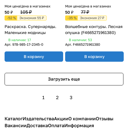
Моя цена
Цена в магазинах
Моя цена
Цена в магазинах
105 ₽
77 ₽
50 ₽
50 ₽
-52 %
Экономия 55 ₽
-35 %
Экономия 27 ₽
Раскраска. Супернаряды.
Волшебные контуры. Лесная
Маленькие модницы
опушка (F4665271961380)
В наличии: 17
В наличии: 53
Арт.
978-985-17-2345-0
Арт.
F4665271961380
В корзину
В корзину
Загрузить еще
1
2
3
Каталог
Издательства
Акции
О компании
Отзывы
Вакансии
Доставка
Оплата
Информация