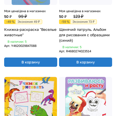
Моя цена
Цена в магазинах
Моя цена
Цена в магазинах
99 ₽
123 ₽
50 ₽
50 ₽
-49 %
Экономия 49 ₽
-59 %
Экономия 73 ₽
Книжка-раскраска "Веселые
Щенячий патруль. Альбом
животные"
для рисования с образцами
(синий)
В наличии: 5
Арт.
Y4620029847088
В наличии: 5
Арт.
R4680274023514
В корзину
В корзину