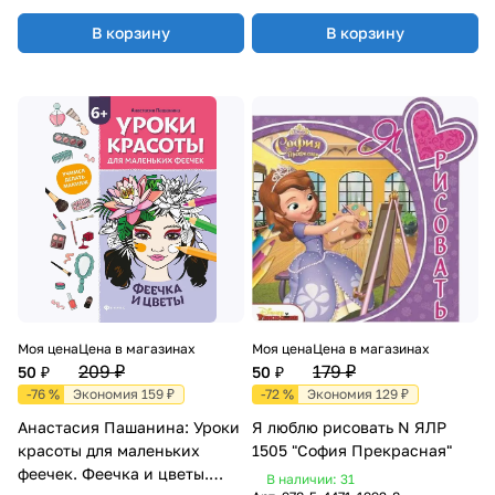
В корзину
В корзину
Моя цена
Цена в магазинах
Моя цена
Цена в магазинах
209 ₽
179 ₽
50 ₽
50 ₽
-76 %
Экономия 159 ₽
-72 %
Экономия 129 ₽
Анастасия Пашанина: Уроки
Я люблю рисовать N ЯЛР
красоты для маленьких
1505 "София Прекрасная"
феечек. Феечка и цветы.
В наличии: 31