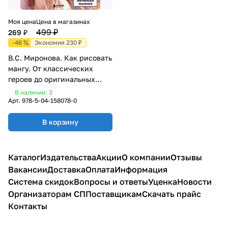
Моя цена
Цена в магазинах
499 ₽
269 ₽
-46 %
Экономия 230 ₽
В.С. Миронова. Как рисовать
мангу. От классических
героев до оригинальных
персонажей
В наличии: 3
Арт.
978-5-04-158078-0
В корзину
Каталог
Издательства
Акции
О компании
Отзывы
Вакансии
Доставка
Оплата
Информация
Система скидок
Вопросы и ответы
Уценка
Новости
Организаторам СП
Поставщикам
Скачать прайс
Контакты