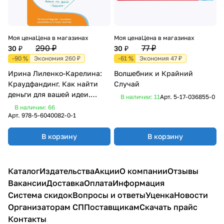
Моя цена
Цена в магазинах
Моя цена
Цена в магазинах
290 ₽
77 ₽
30 ₽
30 ₽
-90 %
Экономия 260 ₽
-61 %
Экономия 47 ₽
Ирина Лиленко-Карелина:
Волшебник и Крайний
Краудфандинг. Как найти
Случай
деньги для вашей идеи.
В наличии: 11
Арт.
5-17-036855-0
Полное руководство с
В наличии: 66
примерами
Арт.
978-5-6040082-0-1
В корзину
В корзину
Каталог
Издательства
Акции
О компании
Отзывы
Вакансии
Доставка
Оплата
Информация
Система скидок
Вопросы и ответы
Уценка
Новости
Организаторам СП
Поставщикам
Скачать прайс
Контакты