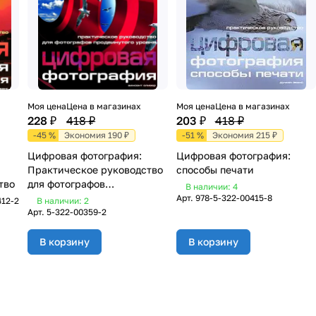
Моя цена
Цена в магазинах
Моя цена
Цена в магазинах
228 ₽
418 ₽
203 ₽
418 ₽
-45 %
Экономия 190 ₽
-51 %
Экономия 215 ₽
Цифровая фотография:
Цифровая фотография:
Практическое руководство
способы печати
тво
для фотографов
В наличии: 4
продвинутого уровня
Арт.
978-5-322-00415-8
412-2
В наличии: 2
Арт.
5-322-00359-2
В корзину
В корзину