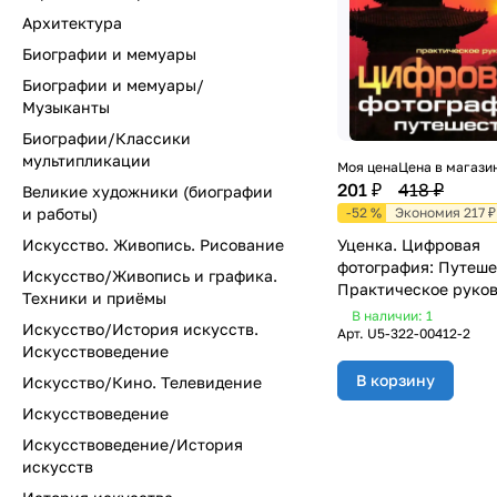
Архитектура
Биографии и мемуары
Биографии и мемуары/
Музыканты
Биографии/Классики
мультипликации
Моя цена
Цена в магази
201 ₽
418 ₽
Великие художники (биографии
и работы)
-52 %
Экономия 217 ₽
Искусство. Живопись. Рисование
Уценка. Цифровая
фотография: Путеше
Искусство/Живопись и графика.
Практическое руков
Техники и приёмы
В наличии: 1
Искусство/История искусств.
Арт.
U5-322-00412-2
Искусствоведение
В корзину
Искусство/Кино. Телевидение
Искусствоведение
Искусствоведение/История
искусств