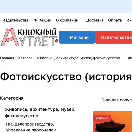
Издательства
Акции
О компании
Доставка
Оплата
Ин
Издательства
Магазин
Главная
Каталог
Живопись, архитектура, музеи, фотоискусство
Фо
Фотоискусство (история
Категория
Сначала попу
Живопись, архитектура, музеи,
фотоискусство
Уценка
HR. Делопроизводство/
Управление персоналом