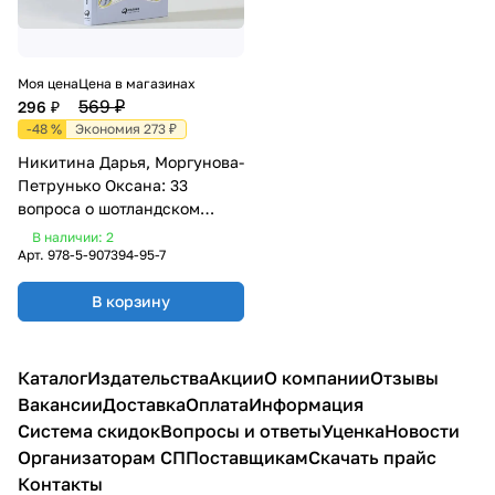
Моя цена
Цена в магазинах
569 ₽
296 ₽
-48 %
Экономия 273 ₽
Никитина Дарья, Моргунова-
Петрунько Оксана: 33
вопроса о шотландском
виски
В наличии: 2
Арт.
978-5-907394-95-7
В корзину
Каталог
Издательства
Акции
О компании
Отзывы
Вакансии
Доставка
Оплата
Информация
Система скидок
Вопросы и ответы
Уценка
Новости
Организаторам СП
Поставщикам
Скачать прайс
Контакты