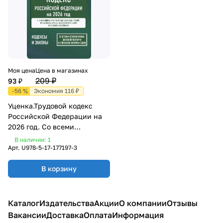
Моя цена
Цена в магазинах
209 ₽
93 ₽
-56 %
Экономия 116 ₽
Уценка.Трудовой кодекс
Российской Федерации на
2026 год. Со всеми
изменениями,
В наличии: 1
законопроектами и
Арт.
U978-5-17-177197-3
постановлениями судов
В корзину
Каталог
Издательства
Акции
О компании
Отзывы
Вакансии
Доставка
Оплата
Информация