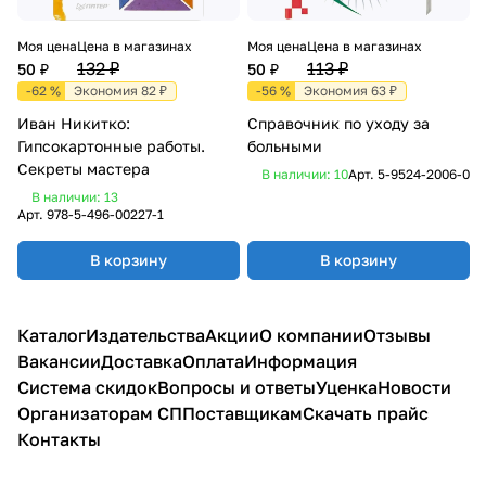
Моя цена
Цена в магазинах
Моя цена
Цена в магазинах
132 ₽
113 ₽
50 ₽
50 ₽
-62 %
Экономия 82 ₽
-56 %
Экономия 63 ₽
Иван Никитко:
Справочник по уходу за
Гипсокартонные работы.
больными
Секреты мастера
В наличии: 10
Арт.
5-9524-2006-0
В наличии: 13
Арт.
978-5-496-00227-1
В корзину
В корзину
Каталог
Издательства
Акции
О компании
Отзывы
Вакансии
Доставка
Оплата
Информация
Система скидок
Вопросы и ответы
Уценка
Новости
Организаторам СП
Поставщикам
Скачать прайс
Контакты