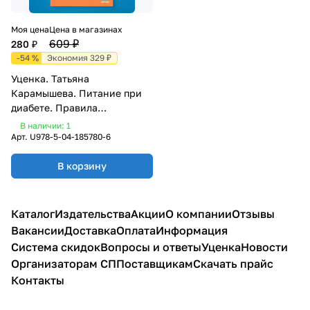
Моя цена
Цена в магазинах
609 ₽
280 ₽
-54 %
Экономия 329 ₽
Уценка. Татьяна
Карамышева. Питание при
диабете. Правила
составления меню для
В наличии: 1
контроля болезни
Арт.
U978-5-04-185780-6
В корзину
Каталог
Издательства
Акции
О компании
Отзывы
Вакансии
Доставка
Оплата
Информация
Система скидок
Вопросы и ответы
Уценка
Новости
Организаторам СП
Поставщикам
Скачать прайс
Контакты