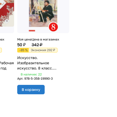
нах
Моя цена
Цена в магазинах
50 ₽
342 ₽
-85 %
Экономия 292 ₽
Искусство.
 Рабочая
Изобразительное
 год
искусство. 8 класс.
Учебное пособие. 2018 год
В наличии: 22
Арт.
978-5-358-19990-3
В корзину