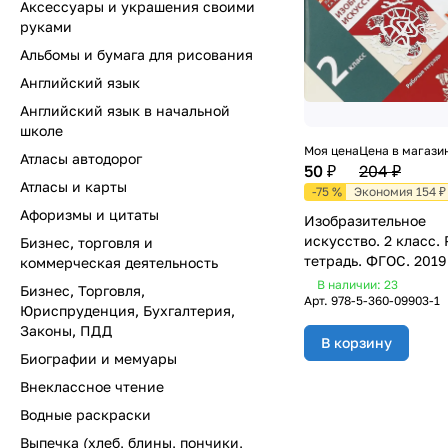
Аксессуары и украшения своими
руками
Альбомы и бумага для рисования
Английский язык
Английский язык в начальной
школе
Моя цена
Цена в магази
Атласы автодорог
50 ₽
204 ₽
Атласы и карты
-75 %
Экономия 154 ₽
Афоризмы и цитаты
Изобразительное
искусство. 2 класс.
Бизнес, торговля и
тетрадь. ФГОС. 2019
коммерческая деятельность
В наличии: 23
Бизнес, Торговля,
Арт.
978-5-360-09903-1
Юриспруденция, Бухгалтерия,
Законы, ПДД
В корзину
Биографии и мемуары
Внеклассное чтение
Водные раскраски
Выпечка (хлеб, блины, пончики,