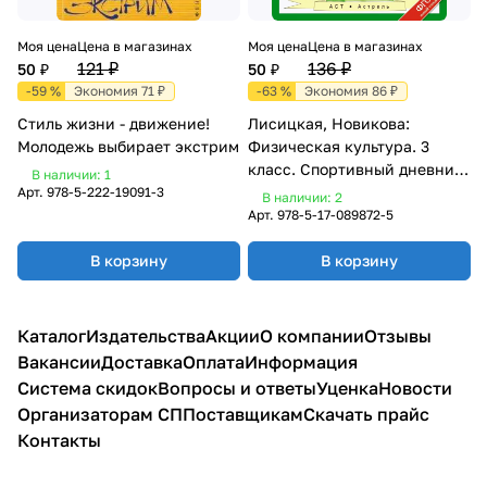
Моя цена
Цена в магазинах
Моя цена
Цена в магазинах
121 ₽
136 ₽
50 ₽
50 ₽
-59 %
Экономия 71 ₽
-63 %
Экономия 86 ₽
Стиль жизни - движение!
Лисицкая, Новикова:
Молодежь выбирает экстрим
Физическая культура. 3
класс. Спортивный дневник
В наличии: 1
школьника. ФГОС
Арт.
978-5-222-19091-3
В наличии: 2
Арт.
978-5-17-089872-5
В корзину
В корзину
Каталог
Издательства
Акции
О компании
Отзывы
Вакансии
Доставка
Оплата
Информация
Система скидок
Вопросы и ответы
Уценка
Новости
Организаторам СП
Поставщикам
Скачать прайс
Контакты