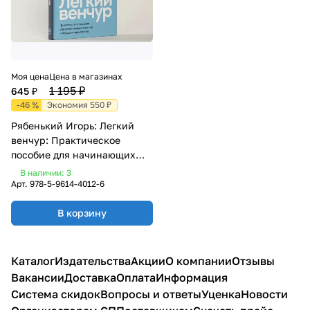
Моя цена
Цена в магазинах
1 195 ₽
645 ₽
-46 %
Экономия 550 ₽
Рябенький Игорь: Легкий
венчур: Практическое
пособие для начинающих
ангелов и будущих
В наличии: 3
единорогов
Арт.
978-5-9614-4012-6
В корзину
Каталог
Издательства
Акции
О компании
Отзывы
Вакансии
Доставка
Оплата
Информация
Система скидок
Вопросы и ответы
Уценка
Новости