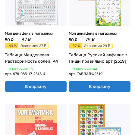
Моя цена
Цена в магазинах
Моя цена
Цена в магазинах
87 ₽
79 ₽
50 ₽
50 ₽
-43 %
Экономия 37 ₽
-37 %
Экономия 29 ₽
Таблица Менделеева.
Таблица Русский алфавит +
Растворимость солей, А4
Пиши правильно арт.[2519]
В наличии: 15
В наличии: 44
Арт.
978-985-17-2318-4
Арт.
ТАБЛАЛФ2519
В корзину
В корзину