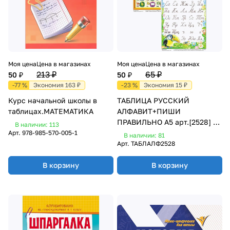
Моя цена
Цена в магазинах
Моя цена
Цена в магазинах
213 ₽
65 ₽
50 ₽
50 ₽
-77 %
Экономия 163 ₽
-23 %
Экономия 15 ₽
Курс начальной школы в
ТАБЛИЦА РУССКИЙ
таблицах.МАТЕМАТИКА
АЛФАВИТ+ПИШИ
ПРАВИЛЬНО А5 арт.[2528] 2-
В наличии: 113
х сторонний,
Арт.
978-985-570-005-1
В наличии: 81
ламинированный
Арт.
ТАБЛАЛФ2528
В корзину
В корзину