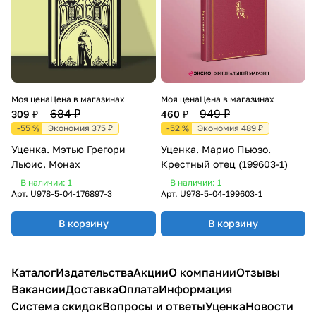
Моя цена
Цена в магазинах
Моя цена
Цена в магазинах
684 ₽
949 ₽
309 ₽
460 ₽
-55 %
Экономия 375 ₽
-52 %
Экономия 489 ₽
Уценка. Мэтью Грегори
Уценка. Марио Пьюзо.
Льюис. Монах
Крестный отец (199603-1)
В наличии: 1
В наличии: 1
Арт.
U978-5-04-176897-3
Арт.
U978-5-04-199603-1
В корзину
В корзину
Каталог
Издательства
Акции
О компании
Отзывы
Вакансии
Доставка
Оплата
Информация
Система скидок
Вопросы и ответы
Уценка
Новости