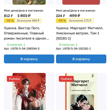
Моя цена
Цена в магазинах
Моя цена
Цена в магазинах
1 801 ₽
499 ₽
812 ₽
224 ₽
-55 %
Экономия 989 ₽
-55 %
Экономия 275 ₽
Уценка. Виктор Гюго.
Уценка. Маргарет Митчелл.
Отверженные. Главный
Унесенные ветром. Том 1
роман писателя в одном
(92181-1)
томе
В наличии: 1
В наличии: 2
Арт.
U978-5-04-196594-5
Арт.
U978-5-04-192181-1
В корзину
В корзину
Уценка
Уценка