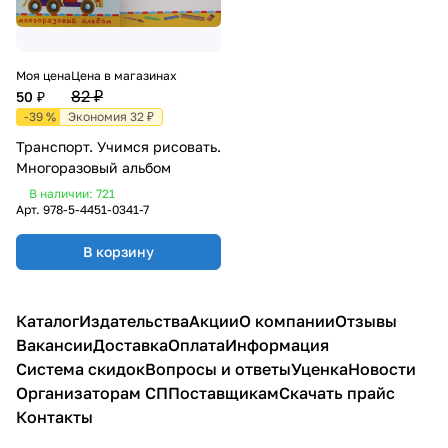
Моя цена
Цена в магазинах
82 ₽
50 ₽
-39 %
Экономия 32 ₽
Транспорт. Учимся рисовать.
Многоразовый альбом
В наличии: 721
Арт.
978-5-4451-0341-7
В корзину
Каталог
Издательства
Акции
О компании
Отзывы
Вакансии
Доставка
Оплата
Информация
Система скидок
Вопросы и ответы
Уценка
Новости
Организаторам СП
Поставщикам
Скачать прайс
Контакты