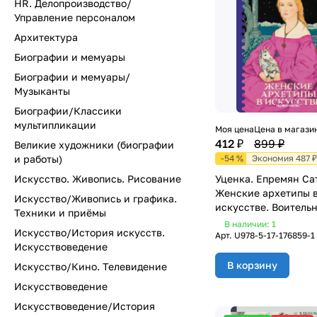
HR. Делопроизводство/
Управление персоналом
Архитектура
Биографии и мемуары
Биографии и мемуары/
Музыканты
Биографии/Классики
мультипликации
Моя цена
Цена в магази
412 ₽
899 ₽
Великие художники (биографии
и работы)
-54 %
Экономия 487 ₽
Искусство. Живопись. Рисование
Уценка. Епремян Са
Женские архетипы 
Искусство/Живопись и графика.
искусстве. Воитель
Техники и приёмы
мать, обольститель
В наличии: 1
Искусство/История искусств.
Арт.
U978-5-17-176859-1
Искусствоведение
В корзину
Искусство/Кино. Телевидение
Искусствоведение
Искусствоведение/История