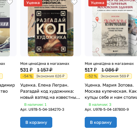
Уценка
Уценка
нах
Моя цена
Цена в магазинах
Моя цена
Цена в магазинах
531 ₽
1 157 ₽
517 ₽
1 086 ₽
-54 %
Экономия 626 ₽
-52 %
Экономия 569 ₽
ладимир
Уценка. Елена Легран.
Уценка. Мария Зотова.
ство
Разгадай код художника:
Москва купеческая. Как
новый взгляд на известные
купцы себе и нам столи
шедевры
построили
В наличии: 1
В наличии: 3
Арт.
U978-5-04-184270-3
Арт.
U978-5-04-187800-9
В корзину
В корзину