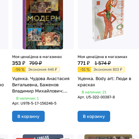
Моя цена
Цена в магазинах
Моя цена
Цена в магазинах
353 ₽
799 ₽
771 ₽
1 574 ₽
-56 %
Экономия 446 ₽
-51 %
Экономия 803 ₽
Уценка. Чудова Анастасия
Уценка. Body art: Люди в
но
Витальевна, Баженов
красках
Владимир Михайлович:
В наличии: 21
Модерн: Климт, Муха, Гауди
Арт.
U5-322-00387-8
В наличии: 1
Арт.
U978-5-17-156246-5
В корзину
В корзину