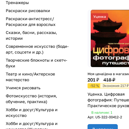
Тренажеры
Раскраски рисовалки
Уценка
Раскраски-антистресс/
Раскраски для взрослых
Сказки, басни, рассказы,
истории
Современное искусство (боди-
арт, соцсети и др.)
Творческие блокноты и скетч-
буки
Театр и кино/Актерское
Моя цена
Цена в магази
201 ₽
418 ₽
мастерство
-52 %
Экономия 217 ₽
Учимся рисовать
Уценка. Цифровая
Фотоискусство (история,
фотография: Путеше
обучение, практика)
Практическое руков
Хобби и досуг/Культура и
В наличии: 1
искусство
Арт.
U5-322-00412-2
Хобби и досуг/Культура и