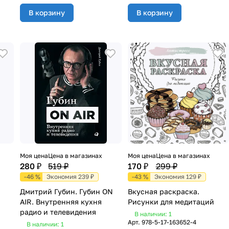
В корзину
В корзину
Моя цена
Цена в магазинах
Моя цена
Цена в магазинах
280 ₽
519 ₽
170 ₽
299 ₽
-46 %
Экономия 239 ₽
-43 %
Экономия 129 ₽
Дмитрий Губин. Губин ON
Вкусная раскраска.
AIR. Внутренняя кухня
Рисунки для медитаций
радио и телевидения
В наличии: 1
Арт.
978-5-17-163652-4
В наличии: 1