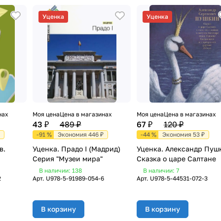
Уценка
Уценка
нах
Моя цена
Цена в магазинах
Моя цена
Цена в магазинах
43 ₽
489 ₽
67 ₽
120 ₽
-91 %
Экономия 446 ₽
-44 %
Экономия 53 ₽
в.
Уценка. Прадо I (Мадрид)
Уценка. Александр Пуш
Серия "Музеи мира"
Сказка о царе Салтане
В наличии: 138
В наличии: 7
2
Арт.
U978-5-91989-054-6
Арт.
U978-5-44531-072-3
В корзину
В корзину