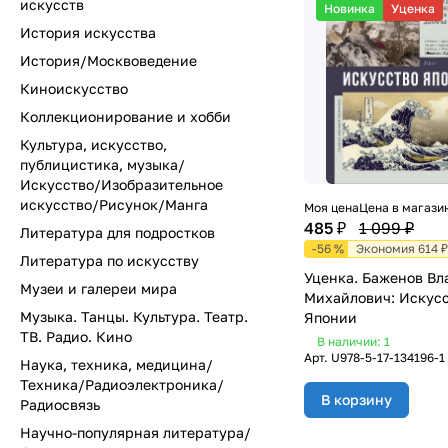
искусств
Новинка
Уценка
История искусства
История/Москвоведение
Киноискусство
Коллекционирование и хобби
Культура, искусство,
публицистика, музыка/
Искусство/Изобразительное
искусство/Рисунок/Манга
Моя цена
Цена в магази
485 ₽
1 099 ₽
Литература для подростков
-56 %
Экономия 614 ₽
Литература по искусству
Уценка. Баженов В
Музеи и галереи мира
Михайлович: Искус
Музыка. Танцы. Культура. Театр.
Японии
ТВ. Радио. Кино
В наличии: 1
Арт.
U978-5-17-134196-1
Наука, техника, медицина/
Техника/Радиоэлектроника/
В корзину
Радиосвязь
Научно-популярная литература/