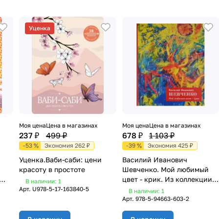
Уценка
Моя цена
Цена в магазинах
Моя цена
Цена в магазинах
237 ₽
499 ₽
678 ₽
1 103 ₽
-53 %
Экономия 262 ₽
-39 %
Экономия 425 ₽
Уценка.Ваби-саби: цени
Василий Иванович
красоту в простоте
Шевченко. Мой любимый
цвет - крик. Из коллекции
В наличии: 1
жей
игумена Рафаила. Альбом
Арт.
U978-5-17-163840-5
В наличии: 1
Арт.
978-5-94663-603-2