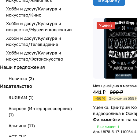
В корзину
искусство/Живопись
Хобби и досуг/Культура и
искусство/Кино
Хобби и досуг/Культура и
Уценка
искусство/Музеи и коллекции
Хобби и досуг/Культура и
искусство/Телевидение
Хобби и досуг/Культура и
искусство/Фотоискусство
Наши предложения
Новинка
(
3
)
Издательство
Моя цена
Цена в магази
441 ₽
999 ₽
RUGRAM
(
1
)
-56 %
Экономия 558 
Уценка. Дмитрий Ко
Аверсэв (Интерпресссервис)
видеоролика к Оска
(
1
)
Фильммейкинг на м
Альпина
(
11
)
В наличии: 1
Арт.
U978-5-17-110054-4
АСТ
(
34
)