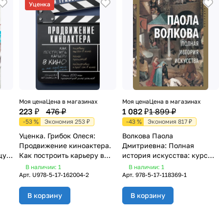
Уценка
Моя цена
Цена в магазинах
Моя цена
Цена в магазинах
223 ₽
476 ₽
1 082 ₽
1 899 ₽
-53 %
Экономия 253 ₽
-43 %
Экономия 817 ₽
Уценка. Грибок Олеся:
Волкова Паола
Продвижение киноактера.
Дмитриевна: Полная
цу
Как построить карьеру в
история искусства: курс
кино и не сойти с ума
лекций
В наличии: 1
В наличии: 1
Арт.
U978-5-17-162004-2
Арт.
978-5-17-118369-1
В корзину
В корзину