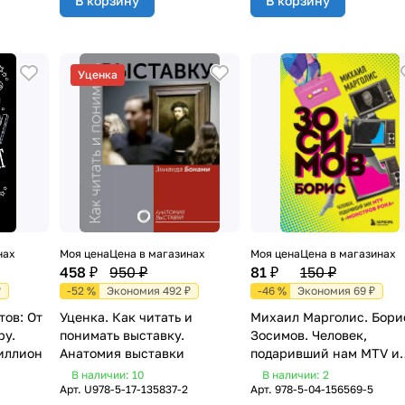
В корзину
В корзину
Уценка
нах
Моя цена
Цена в магазинах
Моя цена
Цена в магазинах
458 ₽
950 ₽
81 ₽
150 ₽
₽
-52 %
Экономия 492 ₽
-46 %
Экономия 69 ₽
тов: От
Уценка. Как читать и
Михаил Марголис. Бори
ру.
понимать выставку.
Зосимов. Человек,
иллион
Анатомия выставки
подаривший нам MTV и
"Монстров рока"
В наличии: 10
В наличии: 2
Арт.
U978-5-17-135837-2
Арт.
978-5-04-156569-5