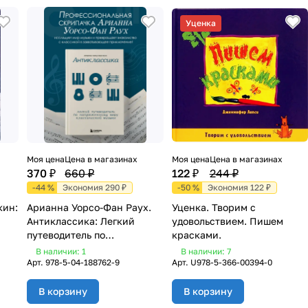
Уценка
Моя цена
Цена в магазинах
Моя цена
Цена в магазинах
370 ₽
660 ₽
122 ₽
244 ₽
-44 %
Экономия 290 ₽
-50 %
Экономия 122 ₽
кин:
Арианна Уорсо-Фан Раух.
Уценка. Творим с
Антиклассика: Легкий
удовольствием. Пишем
путеводитель по
красками.
напряженному миру
В наличии: 1
В наличии: 7
классической музыки
Арт.
978-5-04-188762-9
Арт.
U978-5-366-00394-0
В корзину
В корзину