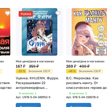
Уценка
нах
Моя цена
Цена в магазинах
Моя цена
Цена в магазинах
167 ₽
359 ₽
269 ₽
499 ₽
-53 %
Экономия 192 ₽
-46 %
Экономия 230 ₽
Уценка. KHIJENN. Фурри.
В.С. Миронова. Как
ствия.
Раскрашиваем 22
рисовать мангу. От
одство
антропоморфных
классических героев до
персонажа
оригинальных персона
В наличии: 1
В наличии: 3
Арт.
U978-5-04-189552-5
Арт.
978-5-04-158078-0