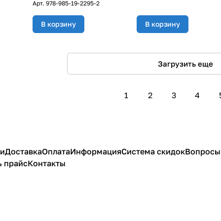
Арт.
978-985-19-2295-2
В корзину
В корзину
Загрузить еще
1
2
3
4
ии
Доставка
Оплата
Информация
Система скидок
Вопросы 
ь прайс
Контакты