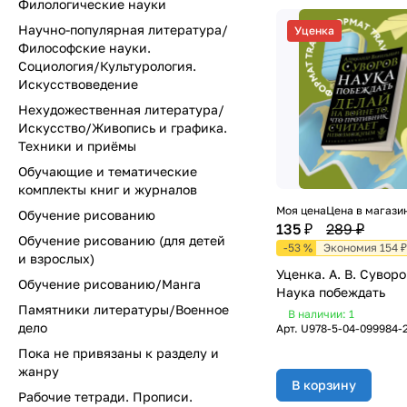
Филологические науки
Научно-популярная литература/
Уценка
Философские науки.
Социология/Культурология.
Искусствоведение
Нехудожественная литература/
Искусство/Живопись и графика.
Техники и приёмы
Обучающие и тематические
комплекты книг и журналов
Моя цена
Цена в магази
Обучение рисованию
135 ₽
289 ₽
Обучение рисованию (для детей
-53 %
Экономия 154 ₽
и взрослых)
Уценка. А. В. Суворо
Обучение рисованию/Манга
Наука побеждать
Памятники литературы/Военное
В наличии: 1
дело
Арт.
U978-5-04-099984-
Пока не привязаны к разделу и
жанру
В корзину
Рабочие тетради. Прописи.