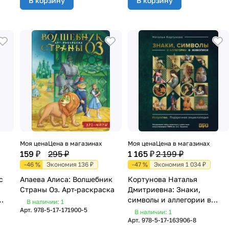
В корзину
В корзину
Моя цена
Цена в магазинах
Моя цена
Цена в магазинах
159 ₽
295 ₽
1 165 ₽
2 199 ₽
-46 %
Экономия 136 ₽
-47 %
Экономия 1 034 ₽
с
Апаева Алиса: Волшебник
Кортунова Наталья
Страны Оз. Арт-раскраска
Дмитриевна: Знаки,
символы и аллегории в
В наличии: 1
живописи
Арт.
978-5-17-171900-5
В наличии: 1
Арт.
978-5-17-163906-8