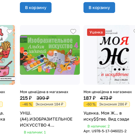
В корзину
В корзину
Уценка
нах
Моя цена
Цена в магазинах
Моя цена
Цена в магазинах
215 ₽
399 ₽
187 ₽
473 ₽
-46 %
Экономия 184 ₽
-60 %
Экономия 286 ₽
а.
УНШ.
Уценка. Моя Ж... в
ска
(А4).ИЗОБРАЗИТЕЛЬНОЕ
иску$$тве. Вид сзади
ИСКУССТВО 4
В наличии: 2
КЛАСС.АЛЬБОМ ЗАДАНИЙ
Арт.
U978-5-17-046021-2
В наличии: 1