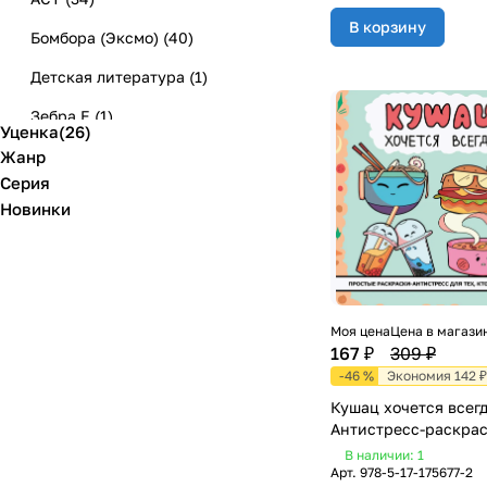
В корзину
Бомбора (Эксмо)
(
40
)
Детская литература
(
1
)
Зебра Е
(
1
)
Уценка
(
26
)
Капитал
(
1
)
Жанр
Серия
Комсомольская правда
(
4
)
Новинки
Контэнт
(
1
)
Ниола
(
8
)
Пальмира (T8RUGRAM)
(
2
)
Моя цена
Цена в магази
Росмэн
(
1
)
167 ₽
309 ₽
-46 %
Экономия 142 ₽
Т8 RUGRAM
(
1
)
Кушац хочется всегд
Феникс
(
6
)
Антистресс-раскра
В наличии: 1
Харвест (АСТ)
(
1
)
Арт.
978-5-17-175677-2