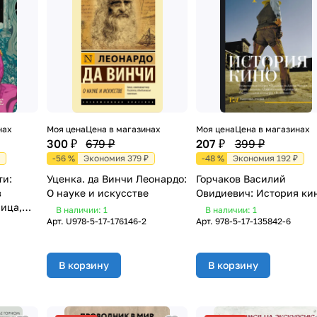
нах
Моя цена
Цена в магазинах
Моя цена
Цена в магазинах
300 ₽
679 ₽
207 ₽
399 ₽
-56 %
Экономия 379 ₽
-48 %
Экономия 192 ₽
ти:
Уценка. да Винчи Леонардо:
Горчаков Василий
в
О науке и искусстве
Овидиевич: История ки
ница,
В наличии: 1
В наличии: 1
ница
Арт.
U978-5-17-176146-2
Арт.
978-5-17-135842-6
В корзину
В корзину