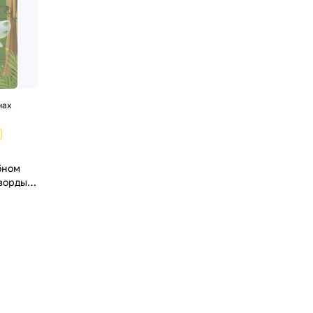
нах
бном
ворды,