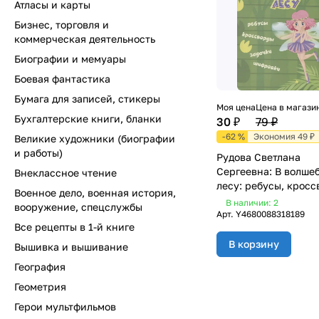
Атласы и карты
Бизнес, торговля и
коммерческая деятельность
Биографии и мемуары
Боевая фантастика
Бумага для записей, стикеры
Моя цена
Цена в магази
Бухгалтерские книги, бланки
30 ₽
79 ₽
-62 %
Экономия 49 ₽
Великие художники (биографии
и работы)
Рудова Светлана
Сергеевна: В волше
Внеклассное чтение
лесу: ребусы, кросс
Военное дело, военная история,
задачки, шифровки
В наличии: 2
вооружение, спецслужбы
Арт.
Y4680088318189
Все рецепты в 1-й книге
В корзину
Вышивка и вышивание
География
Геометрия
Герои мультфильмов