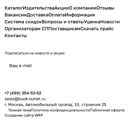
Каталог
Издательства
Акции
О компании
Отзывы
Вакансии
Доставка
Оплата
Информация
Система скидок
Вопросы и ответы
Уценка
Новости
Организаторам СП
Поставщикам
Скачать прайс
Контакты
Подписаться
на новости и акции
политикой конфиденциальности
публичной офертой
+7 (499) 394-53-52
sales@book-outlet.ru
г. Москва, Автомобильный проезд, 10, строение 25
Темная тема
Политика конфиденциальности
Публичная оферта
Создание сайта
WRP