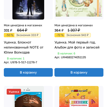
Моя цена
Цена в магазинах
Моя цена
Цена в магазинах
664 ₽
1 307 ₽
331 ₽
364 ₽
-50 %
Экономия 333 ₽
-72 %
Экономия 943 ₽
Уценка. Блокнот
Уценка. Мой первый год.
нелинованный NOTE от
Альбом для фото и записей
Юлии Волкодав
В наличии: 6
Арт.
UR4680274051135
В наличии: 1
Арт.
U978-5-517-11276-7
В корзину
В корзину
Уценка