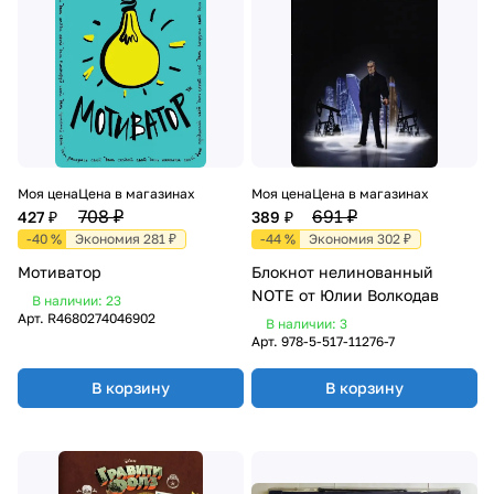
Моя цена
Цена в магазинах
Моя цена
Цена в магазинах
708 ₽
691 ₽
427 ₽
389 ₽
-40 %
Экономия 281 ₽
-44 %
Экономия 302 ₽
Мотиватор
Блокнот нелинованный
NOTE от Юлии Волкодав
В наличии: 23
Арт.
R4680274046902
В наличии: 3
Арт.
978-5-517-11276-7
В корзину
В корзину