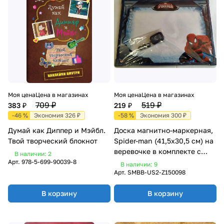
Моя цена
Цена в магазинах
Моя цена
Цена в магазинах
709 ₽
519 ₽
383 ₽
219 ₽
-46 %
Экономия 326 ₽
-58 %
Экономия 300 ₽
Думай как Диппер и Мэйбл.
Доска магнитно-маркерная,
Твой творческий блокнот
Spider-man (41,5х30,5 см) на
веревочке в комплекте с
В наличии: 2
магнитами и стеркой
Арт.
978-5-699-90039-8
В наличии: 9
Арт.
SMBB-US2-Z150098
В корзину
В корзину