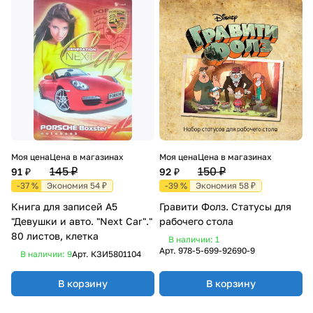
Моя цена
Цена в магазинах
Моя цена
Цена в магазинах
145 ₽
150 ₽
91 ₽
92 ₽
-37 %
Экономия 54 ₽
-39 %
Экономия 58 ₽
Книга для записей А5
Гравити Фолз. Статусы для
"Девушки и авто. "Next Car"."
рабочего стола
80 листов, клетка
В наличии: 1
Арт.
978-5-699-92690-9
В наличии: 9
Арт.
КЗИ5801104
В корзину
В корзину