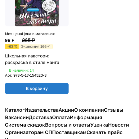
Моя цена
Цена в магазинах
265 ₽
99 ₽
-63 %
Экономия 166 ₽
Школьная лавстори:
раскраска в стиле манга
В наличии: 14
Арт.
978-5-17-154520-8
В корзину
Каталог
Издательства
Акции
О компании
Отзывы
Вакансии
Доставка
Оплата
Информация
Система скидок
Вопросы и ответы
Уценка
Новости
Организаторам СП
Поставщикам
Скачать прайс