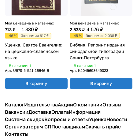
Моя цена
Цена в магазинах
Моя цена
Цена в магазинах
1 330 ₽
4 576 ₽
713 ₽
2 538 ₽
-46 %
Экономия 617 ₽
-45 %
Экономия 2 038 ₽
Уценка. Святое Евангелие:
Библия. Репринт издания
на церковно-славянском
синодальной типографии
языке
Санкт-Петербурга
В наличии: 1
В наличии: 1
Арт.
U978-5-521-16646-6
Арт.
K2045698649023
В корзину
В корзину
Каталог
Издательства
Акции
О компании
Отзывы
Вакансии
Доставка
Оплата
Информация
Система скидок
Вопросы и ответы
Уценка
Новости
Организаторам СП
Поставщикам
Скачать прайс
Контакты