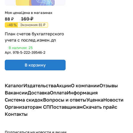
Моя цена
Цена в магазинах
169 ₽
88 ₽
-48 %
Экономия 81 ₽
План счетов бухгалтерского
учета с послед.измен.дп
В наличии: 25
Арт.
978-5-222-39546-2
В корзину
Каталог
Издательства
Акции
О компании
Отзывы
Вакансии
Доставка
Оплата
Информация
Система скидок
Вопросы и ответы
Уценка
Новости
Организаторам СП
Поставщикам
Скачать прайс
Контакты
Подписаться
на новости и акции