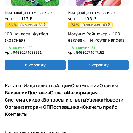
Моя цена
Цена в магазинах
Моя цена
Цена в магазинах
113 ₽
193 ₽
50 ₽
50 ₽
-56 %
Экономия 63 ₽
-74 %
Экономия 143 ₽
100 наклеек. Футбол
Могучие Рейнджеры. 100
(красная)
наклеек. TM Power Rangers
В наличии: 22
В наличии: 31
Арт.
R4680274033551
Арт.
R4680274047152
В корзину
В корзину
Каталог
Издательства
Акции
О компании
Отзывы
Вакансии
Доставка
Оплата
Информация
Система скидок
Вопросы и ответы
Уценка
Новости
Организаторам СП
Поставщикам
Скачать прайс
Контакты
Подписаться
на новости и акции