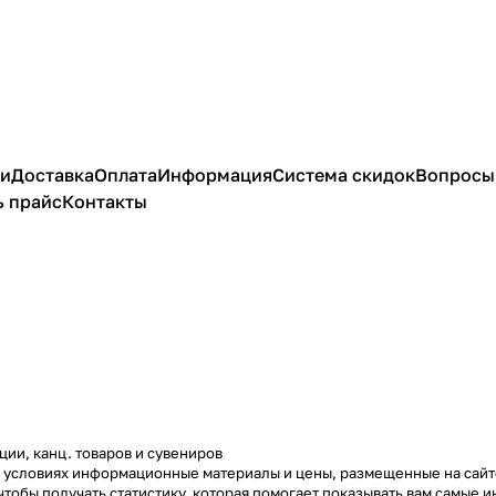
ии
Доставка
Оплата
Информация
Система скидок
Вопросы 
ь прайс
Контакты
ции, канц. товаров и сувениров
х условиях информационные материалы и цены, размещенные на сай
чтобы получать статистику, которая помогает показывать вам самые