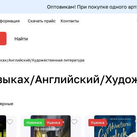
Оптовикам! При покупке одного артикула от 5ш
формация
Скачать прайс
Контакты
ыках/Английский/Художественная литература
языках/Английский/Худо
лярные
Новинка
Уценка
Уценка