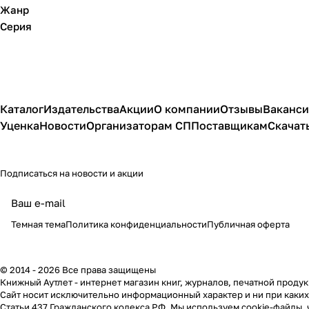
Жанр
Серия
Каталог
Издательства
Акции
О компании
Отзывы
Ваканс
Уценка
Новости
Организаторам СП
Поставщикам
Скачат
Подписаться
на новости и акции
политикой
конфиденциальности
публичной офертой
Темная тема
Политика конфиденциальности
Публичная оферта
© 2014 - 2026 Все права защищены
Книжный Аутлет - интернет магазин книг, журналов, печатной продук
Cайт носит исключительно информационный характер и ни при каки
Статьи 437 Гражданского кодекса РФ. Мы используем cookie-файлы, 