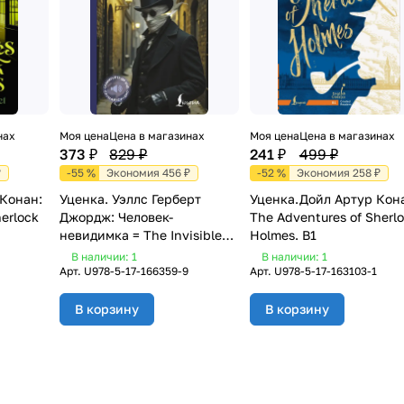
нах
Моя цена
Цена в магазинах
Моя цена
Цена в магазинах
373 ₽
829 ₽
241 ₽
499 ₽
₽
-55 %
Экономия 456 ₽
-52 %
Экономия 258 ₽
 Конан:
Уценка. Уэллс Герберт
Уценка.Дойл Артур Кон
erlock
Джордж: Человек-
The Adventures of Sherl
невидимка = The Invisible
Holmes. B1
Man
В наличии: 1
В наличии: 1
Арт.
U978-5-17-166359-9
Арт.
U978-5-17-163103-1
В корзину
В корзину