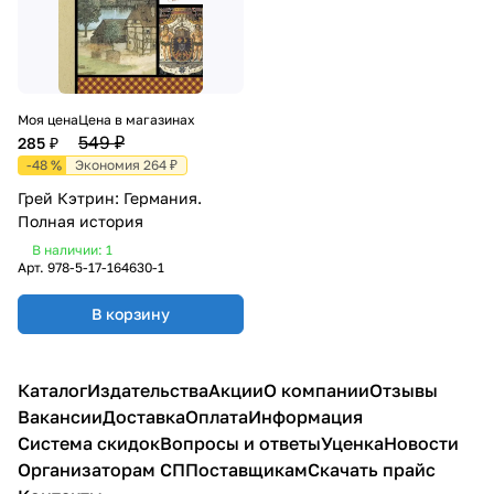
Моя цена
Цена в магазинах
549 ₽
285 ₽
-48 %
Экономия 264 ₽
Грей Кэтрин: Германия.
Полная история
В наличии: 1
Арт.
978-5-17-164630-1
В корзину
Каталог
Издательства
Акции
О компании
Отзывы
Вакансии
Доставка
Оплата
Информация
Система скидок
Вопросы и ответы
Уценка
Новости
Организаторам СП
Поставщикам
Скачать прайс