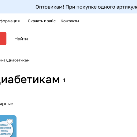
Оптовикам! При покупке одного артикула от 5шт до 9
формация
Скачать прайс
Контакты
ина/Диабетикам
Диабетикам
1
лярные