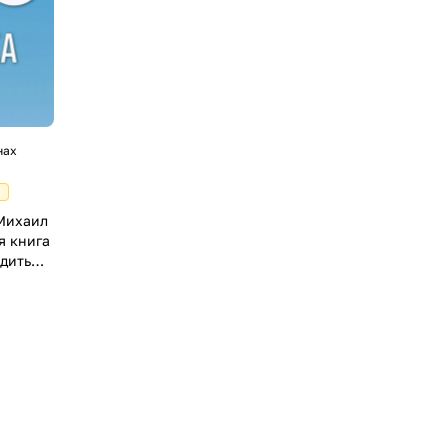
нах
Михаил
я книга
адить
ние