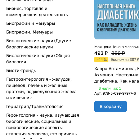
Бизнес, торговля и
коммерческая деятельность
Биографии и мемуары
Биографии. Мемуары
Биологические науки/Другие
биологические науки
Моя цена
Цена в магази
493 ₽
880 ₽
Биологические науки/Общая
-44 %
Экономия 387 ₽
биология
Хавра Астамирова, 
Бьюти-тренды
Ахманов. Настольна
Гастроэнтерология - желудок,
диабетика. Как нал
пищевод, печень и желчные
жизнь с непростым
В наличии: 1
протоки, поджелудочная железа
диагнозом. 7-е изда
Арт.
978-5-699-97977-6
и кишечник
(новая обложка)
Гериатрия/Травматология
В корзину
Геронтология - наука, изучающая
биологические, социальные и
психологические аспекты
старения человека, его причины