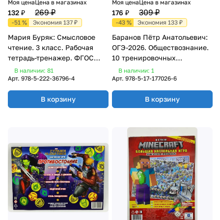
Моя цена
Цена в магазинах
Моя цена
Цена в магазинах
269 ₽
309 ₽
132 ₽
176 ₽
-51 %
Экономия 137 ₽
-43 %
Экономия 133 ₽
Мария Буряк: Смысловое
Баранов Пётр Анатольевич:
чтение. 3 класс. Рабочая
ОГЭ-2026. Обществознание.
тетрадь-тренажер. ФГОС
10 тренировочных
НОО
вариантов
В наличии: 81
В наличии: 1
экзаменационных работ для
Арт.
978-5-222-36796-4
Арт.
978-5-17-177026-6
подготовки к ОГЭ
В корзину
В корзину