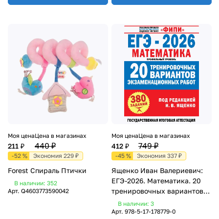
Моя цена
Цена в магазинах
Моя цена
Цена в магазинах
440 ₽
749 ₽
211 ₽
412 ₽
-52 %
Экономия 229 ₽
-45 %
Экономия 337 ₽
Forest Спираль Птички
Ященко Иван Валериевич:
ЕГЭ-2026. Математика. 20
В наличии: 352
тренировочных вариантов
Арт.
Q4603773590042
экзаменационных работ. 380
В наличии: 3
заданий. Профильный
Арт.
978-5-17-178779-0