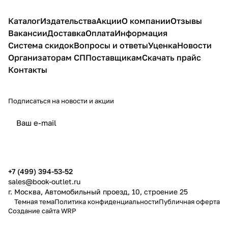
Каталог
Издательства
Акции
О компании
Отзывы
Вакансии
Доставка
Оплата
Информация
Система скидок
Вопросы и ответы
Уценка
Новости
Организаторам СП
Поставщикам
Скачать прайс
Контакты
Подписаться
на новости и акции
политикой конфиденциальности
публичной офертой
+7 (499) 394-53-52
sales@book-outlet.ru
г. Москва, Автомобильный проезд, 10, строение 25
Темная тема
Политика конфиденциальности
Публичная оферта
Создание сайта
WRP