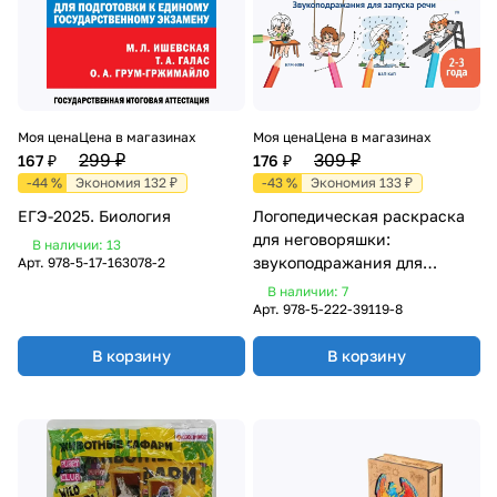
Моя цена
Цена в магазинах
Моя цена
Цена в магазинах
299 ₽
309 ₽
167 ₽
176 ₽
-44 %
Экономия 132 ₽
-43 %
Экономия 133 ₽
ЕГЭ-2025. Биология
Логопедическая раскраска
для неговоряшки:
В наличии: 13
звукоподражания для
Арт.
978-5-17-163078-2
запуска речи (39119-8)
В наличии: 7
Арт.
978-5-222-39119-8
В корзину
В корзину