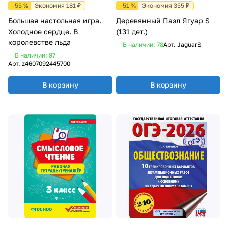
-55 %
Экономия 181 ₽
-51 %
Экономия 355 ₽
Большая настольная игра.
Деревянный Пазл Ягуар S
Холодное сердце. В
(131 дет.)
королевстве льда
В наличии: 78
Арт.
JaguarS
В наличии: 97
Арт.
z4607092445700
В корзину
В корзину