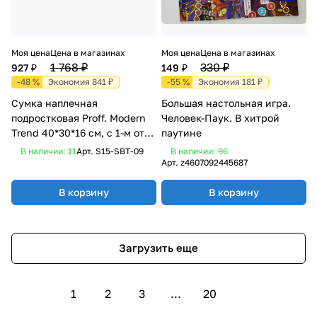
Моя цена
Цена в магазинах
Моя цена
Цена в магазинах
1 768 ₽
330 ₽
927 ₽
149 ₽
-48 %
Экономия 841 ₽
-55 %
Экономия 181 ₽
Сумка наплечная
Большая настольная игра.
подростковая Proff. Modern
Человек-Паук. В хитрой
Trend 40*30*16 см, с 1-м отд.,
паутине
1-м карм., клапаном на 2-у
В наличии: 11
Арт.
S15-SBT-09
В наличии: 96
Арт.
z4607092445687
В корзину
В корзину
Загрузить еще
1
2
3
...
20