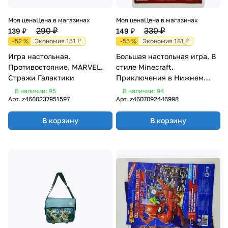
Моя цена
Цена в магазинах
Моя цена
Цена в магазинах
290 ₽
330 ₽
139 ₽
149 ₽
-52 %
Экономия 151 ₽
-55 %
Экономия 181 ₽
Игра настольная.
Большая настольная игра. В
Противостояние. MARVEL.
стиле Minecraft.
Стражи Галактики
Приключения в Нижнем
мире
В наличии: 95
В наличии: 94
Арт.
z4660237951597
Арт.
z4607092446998
В корзину
В корзину