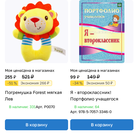
Моя цена
Цена в магазинах
Моя цена
Цена в магазинах
521 ₽
149 ₽
255 ₽
99 ₽
-51 %
Экономия 266 ₽
-34 %
Экономия 50 ₽
Погремушка Forest мягкая
Я - второклассник!
Лев
Портфолио учащегося
В наличии: 331
Арт.
P0070
В наличии: 64
Арт.
978-5-7057-3346-0
В корзину
В корзину