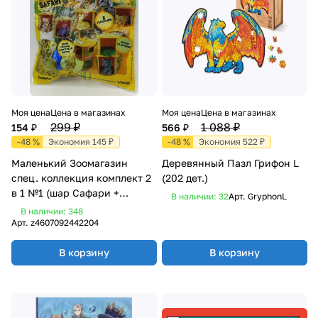
Моя цена
Цена в магазинах
Моя цена
Цена в магазинах
299 ₽
1 088 ₽
154 ₽
566 ₽
-48 %
Экономия 145 ₽
-48 %
Экономия 522 ₽
Маленький Зоомагазин
Деревянный Пазл Грифон L
спец. коллекция комплект 2
(202 дет.)
в 1 №1 (шар Сафари +
В наличии: 32
Арт.
GryphonL
машинка инерционная
В наличии: 348
животное, в асс. без выбора)
Арт.
z4607092442204
В корзину
В корзину