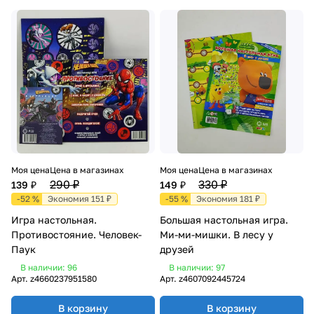
Моя цена
Цена в магазинах
Моя цена
Цена в магазинах
290 ₽
330 ₽
139 ₽
149 ₽
-52 %
Экономия 151 ₽
-55 %
Экономия 181 ₽
Игра настольная.
Большая настольная игра.
Противостояние. Человек-
Ми-ми-мишки. В лесу у
Паук
друзей
В наличии: 96
В наличии: 97
Арт.
z4660237951580
Арт.
z4607092445724
В корзину
В корзину