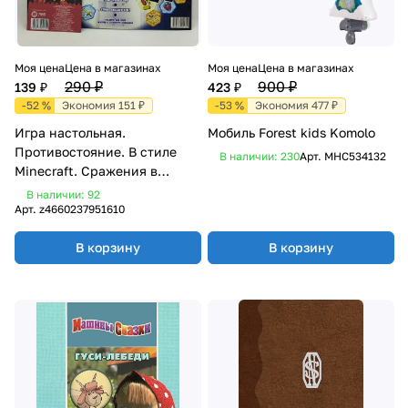
Моя цена
Цена в магазинах
Моя цена
Цена в магазинах
290 ₽
900 ₽
139 ₽
423 ₽
-52 %
Экономия 151 ₽
-53 %
Экономия 477 ₽
Игра настольная.
Мобиль Forest kids Komolo
Противостояние. В стиле
В наличии: 230
Арт.
MHC534132
Minecraft. Сражения в
Нижнем мире
В наличии: 92
Арт.
z4660237951610
В корзину
В корзину