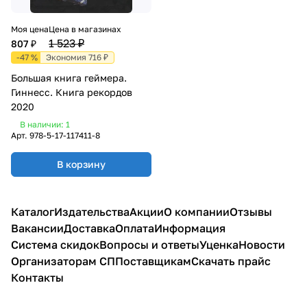
Моя цена
Цена в магазинах
1 523 ₽
807 ₽
-47 %
Экономия 716 ₽
Большая книга геймера.
Гиннесс. Книга рекордов
2020
В наличии: 1
Арт.
978-5-17-117411-8
В корзину
Каталог
Издательства
Акции
О компании
Отзывы
Вакансии
Доставка
Оплата
Информация
Система скидок
Вопросы и ответы
Уценка
Новости
Организаторам СП
Поставщикам
Скачать прайс
Контакты