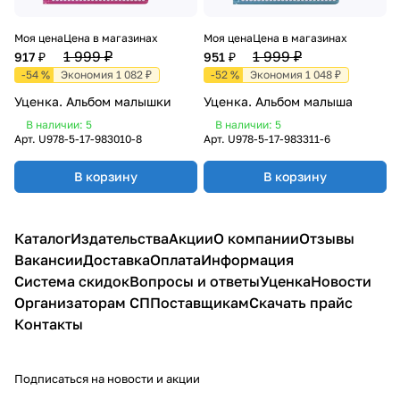
Моя цена
Цена в магазинах
Моя цена
Цена в магазинах
1 999 ₽
1 999 ₽
917 ₽
951 ₽
-54 %
Экономия 1 082 ₽
-52 %
Экономия 1 048 ₽
Уценка. Альбом малышки
Уценка. Альбом малыша
В наличии: 5
В наличии: 5
Арт.
U978-5-17-983010-8
Арт.
U978-5-17-983311-6
В корзину
В корзину
Каталог
Издательства
Акции
О компании
Отзывы
Вакансии
Доставка
Оплата
Информация
Система скидок
Вопросы и ответы
Уценка
Новости
Организаторам СП
Поставщикам
Скачать прайс
Контакты
Подписаться
на новости и акции