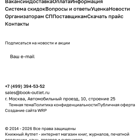
Вакансии
Доставка
Оплата
Информация
ума!
Система скидок
Вопросы и ответы
Уценка
Новости
Организаторам СП
Поставщикам
Скачать прайс
Контакты
Подписаться
на новости и акции
политикой конфиденциальности
публичной офертой
+7 (499) 394-53-52
sales@book-outlet.ru
г. Москва, Автомобильный проезд, 10, строение 25
Темная тема
Политика конфиденциальности
Публичная оферта
Создание сайта
WRP
© 2014 - 2026 Все права защищены
Книжный Аутлет - интернет магазин книг, журналов, печатной
продукции, канц. товаров и сувениров