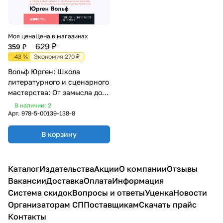
Моя цена
Цена в магазинах
629 ₽
359 ₽
-43 %
Экономия 270 ₽
Вольф Юрген: Школа
литературного и сценарного
мастерства: От замысла до
результата: рассказы,
В наличии: 2
романы, статьи, нон-фикшн,
Арт.
978-5-00139-138-8
сце- нарии, новые медиа
В корзину
Каталог
Издательства
Акции
О компании
Отзывы
Вакансии
Доставка
Оплата
Информация
Система скидок
Вопросы и ответы
Уценка
Новости
Организаторам СП
Поставщикам
Скачать прайс
Контакты