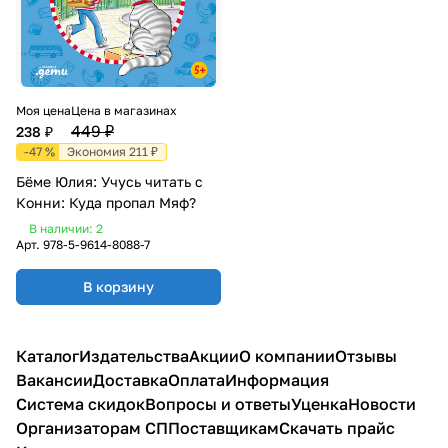
Моя цена
Цена в магазинах
449 ₽
238 ₽
-47 %
Экономия 211 ₽
Бёме Юлия: Учусь читать с
Конни: Куда пропал Мяф?
В наличии: 2
Арт.
978-5-9614-8088-7
В корзину
Каталог
Издательства
Акции
О компании
Отзывы
Вакансии
Доставка
Оплата
Информация
Система скидок
Вопросы и ответы
Уценка
Новости
Организаторам СП
Поставщикам
Скачать прайс