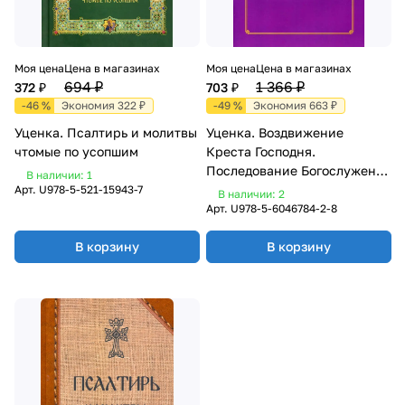
Моя цена
Цена в магазинах
Моя цена
Цена в магазинах
694 ₽
1 366 ₽
372 ₽
703 ₽
-46 %
Экономия 322 ₽
-49 %
Экономия 663 ₽
Уценка. Псалтирь и молитвы
Уценка. Воздвижение
чтомые по усопшим
Креста Господня.
Последование Богослужения
В наличии: 1
для клироса и мирян
Арт.
U978-5-521-15943-7
В наличии: 2
Арт.
U978-5-6046784-2-8
В корзину
В корзину