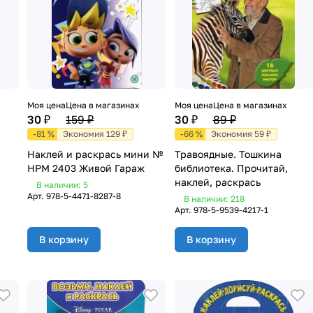
Моя цена
Цена в магазинах
Моя цена
Цена в магазинах
30 ₽
159 ₽
30 ₽
89 ₽
-81 %
Экономия 129 ₽
-66 %
Экономия 59 ₽
Наклей и раскрась мини №
Травоядные. Тошкина
НРМ 2403 Живой Гараж
библиотека. Прочитай,
наклей, раскрась
В наличии: 5
Арт.
978-5-4471-8287-8
В наличии: 218
Арт.
978-5-9539-4217-1
В корзину
В корзину