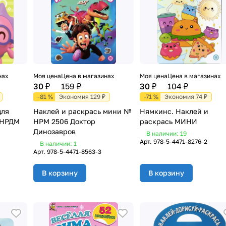
нах
Моя цена
Цена в магазинах
Моя цена
Цена в магазинах
30 ₽
159 ₽
30 ₽
104 ₽
-81 %
Экономия 129 ₽
-71 %
Экономия 74 ₽
для
Наклей и раскрась мини №
Нямкинс. Наклей и
 НРДМ
НРМ 2506 Доктор
раскрась МИНИ
Динозавров
В наличии: 19
Арт.
978-5-4471-8276-2
В наличии: 1
Арт.
978-5-4471-8563-3
В корзину
В корзину