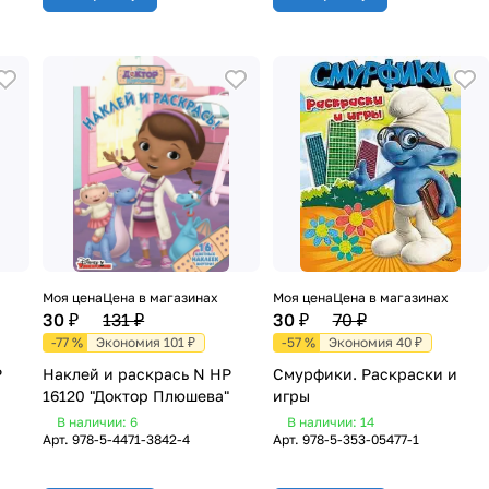
Моя цена
Цена в магазинах
Моя цена
Цена в магазинах
30 ₽
131 ₽
30 ₽
70 ₽
-77 %
Экономия 101 ₽
-57 %
Экономия 40 ₽
Р
Наклей и раскрась N НР
Смурфики. Раскраски и
16120 "Доктор Плюшева"
игры
В наличии: 6
В наличии: 14
Арт.
978-5-4471-3842-4
Арт.
978-5-353-05477-1