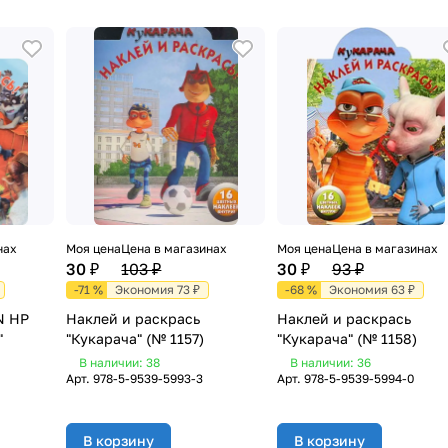
нах
Моя цена
Цена в магазинах
Моя цена
Цена в магазинах
30 ₽
103 ₽
30 ₽
93 ₽
-71 %
Экономия 73 ₽
-68 %
Экономия 63 ₽
N НР
Наклей и раскрась
Наклей и раскрась
"
"Кукарача" (№ 1157)
"Кукарача" (№ 1158)
В наличии: 38
В наличии: 36
Арт.
978-5-9539-5993-3
Арт.
978-5-9539-5994-0
В корзину
В корзину