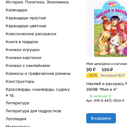
История. Политика. Экономика
Календари
Карандаши простые
Карандаши цветные
Классические раскраски
Книга в подарок
Книжки игрушки
Книжки картонки
Моя цена
Цена в магази
Книжки с наклейками
30 ₽
110 ₽
Комиксы и графические романы
-73 %
Экономия 80 ₽
Конструкторы
Наклей и раскрась 
16098 "Мия и я"
Кроссворды, сканворды, судоку
и тд.
В наличии: 8
Арт.
978-5-4471-3514-0
Литература
Литература для подростков
В корзину
Логопедия
Математика