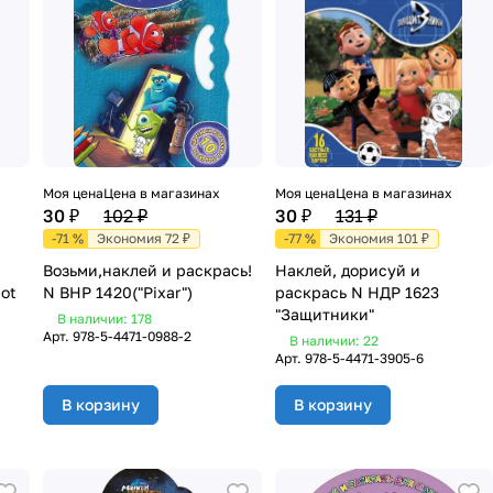
Моя цена
Цена в магазинах
Моя цена
Цена в магазинах
30 ₽
102 ₽
30 ₽
131 ₽
-71 %
Экономия 72 ₽
-77 %
Экономия 101 ₽
Возьми,наклей и раскрась!
Наклей, дорисуй и
ot
N ВНР 1420("Pixar")
раскрась N НДР 1623
"Защитники"
В наличии: 178
Арт.
978-5-4471-0988-2
В наличии: 22
Арт.
978-5-4471-3905-6
В корзину
В корзину