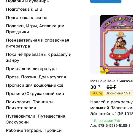
Подарки и сувениры
Подготовка к ЕГЭ
Подготовка к школе
Поделки, Игры, Аппликации,
Праздники
Познавательная и справочная
литература
Пока не привязаны к разделу и
жанру
Прикладная литература
Проза. Поэзия. Драматургия.
Моя цена
Цена в магази
Прописи для дошкольников
30 ₽
89 ₽
Прописи/Окружающий мир
-66 %
Экономия 59 ₽
Психология. Тренинги.
Наклей и раскрась 
Психотерапия
малышей "Маленьки
Эйнштейны" (№ 1018
Путеводители. Путешествия.
В наличии: 730
Экскурсии
Арт.
978-5-9539-5188-3
Рабочие тетради. Прописи