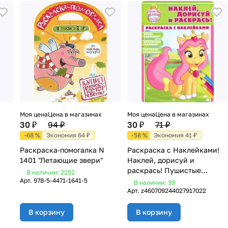
Моя цена
Цена в магазинах
Моя цена
Цена в магазинах
30 ₽
94 ₽
30 ₽
71 ₽
-68 %
Экономия 64 ₽
-58 %
Экономия 41 ₽
Раскраска-помогалка N
Раскраска с Наклейками!
1401 "Летающие звери"
Наклей, дорисуй и
раскрась! Пушистые
В наличии: 2252
истории. Королевские
Арт.
978-5-4471-1641-5
В наличии: 39
питомцы.
Арт.
z460709244027917022
В корзину
В корзину