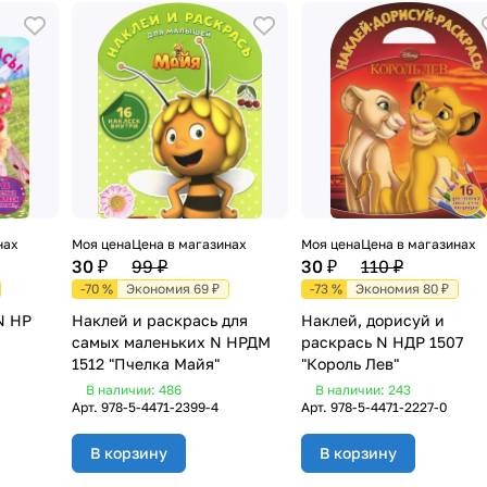
нах
Моя цена
Цена в магазинах
Моя цена
Цена в магазинах
30 ₽
99 ₽
30 ₽
110 ₽
-70 %
Экономия 69 ₽
-73 %
Экономия 80 ₽
N НР
Наклей и раскрась для
Наклей, дорисуй и
самых маленьких N НРДМ
раскрась N НДР 1507
1512 "Пчелка Майя"
"Король Лев"
В наличии: 486
В наличии: 243
Арт.
978-5-4471-2399-4
Арт.
978-5-4471-2227-0
В корзину
В корзину