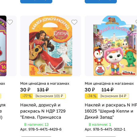
нах
Моя цена
Цена в магазинах
Моя цена
Цена в магазинах
30 ₽
131 ₽
30 ₽
114 ₽
-77 %
Экономия 101 ₽
-74 %
Экономия 84 ₽
для
Наклей, дорисуй и
Наклей и раскрась N Н
е
раскрась N НДР 1729
16025 "Шериф Келли и
)
"Елена. Принцесса
Дикий Запад"
В наличии: 13
В наличии: 1
Арт.
978-5-4471-4429-6
Арт.
978-5-4471-3012-1