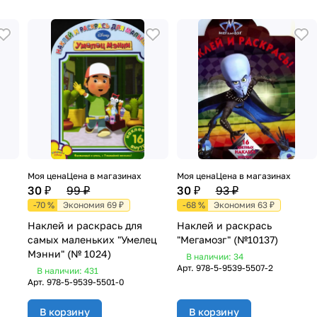
Моя цена
Цена в магазинах
Моя цена
Цена в магазинах
30 ₽
99 ₽
30 ₽
93 ₽
-70 %
Экономия 69 ₽
-68 %
Экономия 63 ₽
Наклей и раскрась для
Наклей и раскрась
самых маленьких "Умелец
"Мегамозг" (№10137)
Мэнни" (№ 1024)
В наличии: 34
Арт.
978-5-9539-5507-2
В наличии: 431
Арт.
978-5-9539-5501-0
В корзину
В корзину