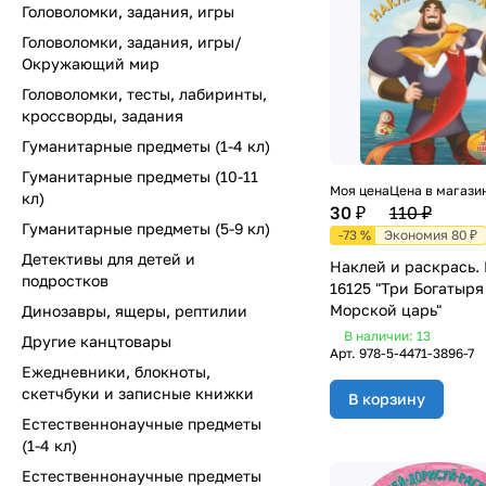
Головоломки, задания, игры
Головоломки, задания, игры/
Окружающий мир
Головоломки, тесты, лабиринты,
кроссворды, задания
Гуманитарные предметы (1-4 кл)
Гуманитарные предметы (10-11
Моя цена
Цена в магази
кл)
30 ₽
110 ₽
Гуманитарные предметы (5-9 кл)
-73 %
Экономия 80 ₽
Детективы для детей и
Наклей и раскрась.
подростков
16125 "Три Богатыря
Морской царь"
Динозавры, ящеры, рептилии
В наличии: 13
Другие канцтовары
Арт.
978-5-4471-3896-7
Ежедневники, блокноты,
скетчбуки и записные книжки
В корзину
Естественнонаучные предметы
(1-4 кл)
Естественнонаучные предметы