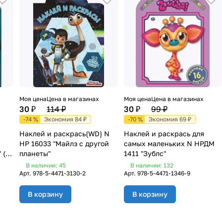
Моя цена
Цена в магазинах
Моя цена
Цена в магазинах
30 ₽
114 ₽
30 ₽
99 ₽
-74 %
Экономия 84 ₽
-70 %
Экономия 69 ₽
Наклей и раскрась{WD} N
Наклей и раскрась для
НР 16033 "Майлз с другой
самых маленьких N НРДМ
" (№
планеты"
1411 "Зублс"
В наличии: 45
В наличии: 132
Арт.
978-5-4471-3130-2
Арт.
978-5-4471-1346-9
В корзину
В корзину