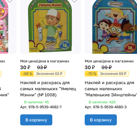
нах
Моя цена
Цена в магазинах
Моя цена
Цена в магазинах
30 ₽
93 ₽
30 ₽
99 ₽
-68 %
Экономия 63 ₽
-70 %
Экономия 69 ₽
Наклей и раскрась для
Наклей и раскрась для
6
самых маленьких "Умелец
самых маленьких
мия"
Мэнни" (№ 1008)
"Маленькие Эйнштейны
1006)
В наличии: 45
В наличии: 426
Арт.
978-5-9539-4682-7
Арт.
978-5-9539-4680-3
В корзину
В корзину