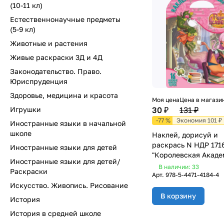
(10-11 кл)
Естественнонаучные предметы
(5-9 кл)
Животные и растения
Живые раскраски 3Д и 4Д
Законодательство. Право.
Юриспруденция
Здоровье, медицина и красота
Моя цена
Цена в магази
Игрушки
30 ₽
131 ₽
-77 %
Экономия 101 ₽
Иностранные языки в начальной
школе
Наклей, дорисуй и
раскрась N НДР 171
Иностранные языки для детей
"Королевская Акаде
Иностранные языки для детей/
В наличии: 33
Раскраски
Арт.
978-5-4471-4184-4
Искусство. Живопись. Рисование
В корзину
История
История в средней школе