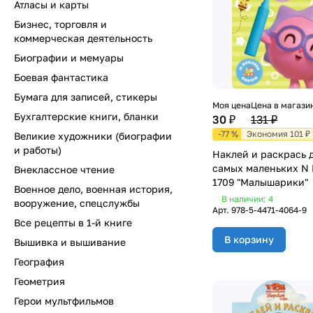
Атласы и карты
Бизнес, торговля и
коммерческая деятельность
Биографии и мемуары
Боевая фантастика
Бумага для записей, стикеры
Моя цена
Цена в магази
Бухгалтерские книги, бланки
30 ₽
131 ₽
-77 %
Экономия 101 ₽
Великие художники (биографии
и работы)
Наклей и раскрась 
самых маленьких N
Внеклассное чтение
1709 "Малышарики"
Военное дело, военная история,
В наличии: 4
вооружение, спецслужбы
Арт.
978-5-4471-4064-9
Все рецепты в 1-й книге
В корзину
Вышивка и вышивание
География
Геометрия
Герои мультфильмов