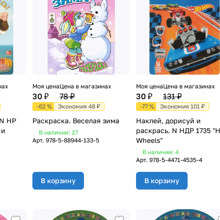
нах
Моя цена
Цена в магазинах
Моя цена
Цена в магазинах
30 ₽
78 ₽
30 ₽
131 ₽
-62 %
Экономия 48 ₽
-77 %
Экономия 101 ₽
 N НР
Раскраска. Веселая зима
Наклей, дорисуй и
 и
раскрась. N НДР 1735 "H
В наличии: 27
Wheels"
Арт.
978-5-88944-133-5
В наличии: 4
Арт.
978-5-4471-4535-4
В корзину
В корзину