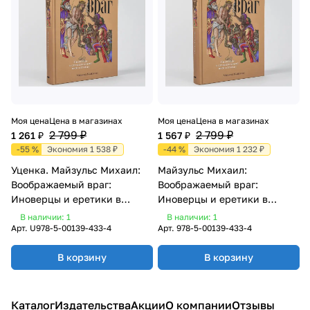
Моя цена
Цена в магазинах
Моя цена
Цена в магазинах
2 799 ₽
2 799 ₽
1 261 ₽
1 567 ₽
-55 %
Экономия 1 538 ₽
-44 %
Экономия 1 232 ₽
Уценка. Майзульс Михаил:
Майзульс Михаил:
Воображаемый враг:
Воображаемый враг:
Иноверцы и еретики в
Иноверцы и еретики в
средневековой иконографии
средневековой иконографии
В наличии: 1
В наличии: 1
Арт.
U978-5-00139-433-4
Арт.
978-5-00139-433-4
В корзину
В корзину
Каталог
Издательства
Акции
О компании
Отзывы