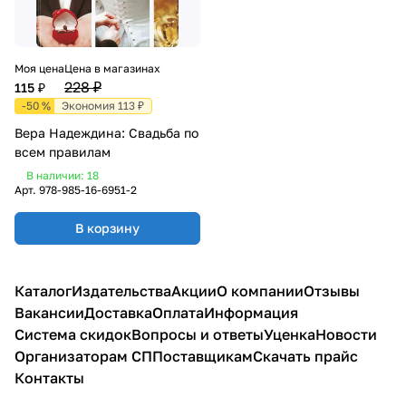
Моя цена
Цена в магазинах
228 ₽
115 ₽
-50 %
Экономия 113 ₽
Вера Надеждина: Свадьба по
всем правилам
В наличии: 18
Арт.
978-985-16-6951-2
В корзину
Каталог
Издательства
Акции
О компании
Отзывы
Вакансии
Доставка
Оплата
Информация
Система скидок
Вопросы и ответы
Уценка
Новости
Организаторам СП
Поставщикам
Скачать прайс
Контакты