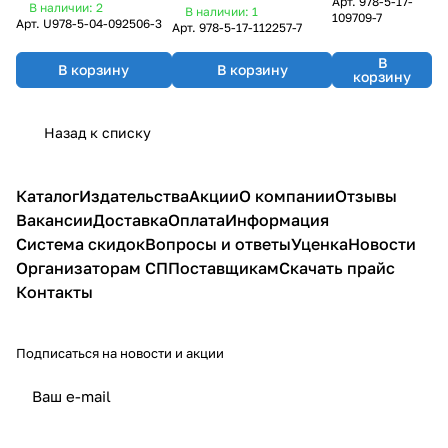
после
Арт.
978-5-17-
тебе понравится
В наличии: 2
В наличии: 1
109709-7
Арт.
U978-5-04-092506-3
Арт.
978-5-17-112257-7
В
В корзину
В корзину
корзину
Назад к списку
Каталог
Издательства
Акции
О компании
Отзывы
Вакансии
Доставка
Оплата
Информация
Система скидок
Вопросы и ответы
Уценка
Новости
Организаторам СП
Поставщикам
Скачать прайс
Контакты
Подписаться
на новости и акции
политикой конфиденциальности
публичной офертой