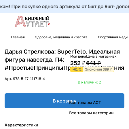
м! При покупке одного артикула от 5шт до 9шт- дополнит
Главная
Здоровье, медицина и красота
Спортивная медиц
Дарья Стрелкова: SuperTelo. Идеальная
Моя цена
Цена в магазинах
фигура навсегда. П4:
252 ₽
641 ₽
#ПростыеПринципыПравильногоПитания
-61 %
Экономия 389 ₽
Арт.
978-5-17-111718-4
В наличии: 2
В корзину
Все товары АСТ
Все товары категории
Характеристики