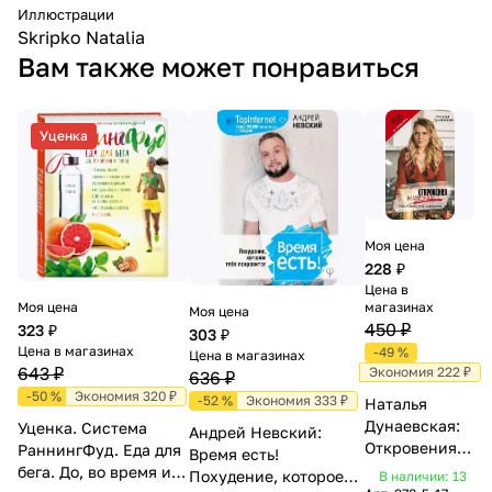
Иллюстрации
Skripko Natalia
Вам также может понравиться
Уценка
Моя цена
228 ₽
Цена в
Моя цена
магазинах
Моя цена
450 ₽
323 ₽
303 ₽
Цена в магазинах
-49 %
Цена в магазинах
643 ₽
Экономия 222 ₽
636 ₽
-50 %
Экономия 320 ₽
-52 %
Экономия 333 ₽
Наталья
Дунаевская:
Уценка. Система
Андрей Невский:
Откровения
РаннингФуд. Еда для
Время есть!
жирухи
бега. До, во время и
Похудение, которое
В наличии: 13