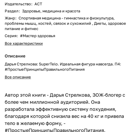
Издательство
:
АСТ
Раздел
:
Здоровье, медицина и красота
Жанр
:
Спортивная медицина - гимнастика и физкультура,
проблемы мышц, костей, связок и сухожилий , Диеты, здоровое
питание и фитнес
Серия
:
#Мастер здоровья
Все характеристики
Описание
Дарья Стрелкова: SuperTelo. Идеальная фигура навсегда. П4:
#ПростыеПринципыПравильногоПитания
Все описание
Автор этой книги - Дарья Стрелкова, ЗОЖ-блогер с
более чем миллионной аудиторией. Она
разработала эффективную систему похудения,
благодаря которой снизила вес на 40 кг и привела
тело в желаемую форму, -
#ПростыеПринципыПравильногоПитания.