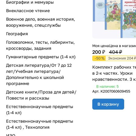
Биографии и мемуары
Внеклассное чтение
Военное дело, военная история,
вооружение, спецслужбы
География
Головоломки, тесты, лабиринты,
Моя цена
Цена в магази
кроссворды, задания
200 ₽
404 ₽
Гуманитарные предметы (1-4 кл)
-50 %
Экономия 204 
Детская литература/От 7 до 12
Комплект рабочих т
лет/Учебная литература/
в 2-х частях. Уроки
Дополнительно к школьной
нравственности. 3 
программе
В наличии: 5
Арт.
K2007060609455
Детские книги/Проза для детей/
Повести и рассказы
В корзину
Естественнонаучные предметы
(1-4 кл)
Естественнонаучные предметы
(1-4 кл) , Технология
ИЗО