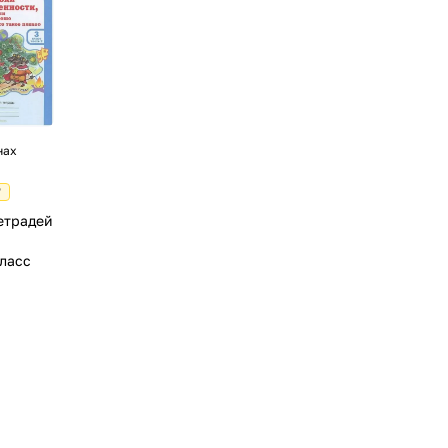
нах
₽
етрадей
класс