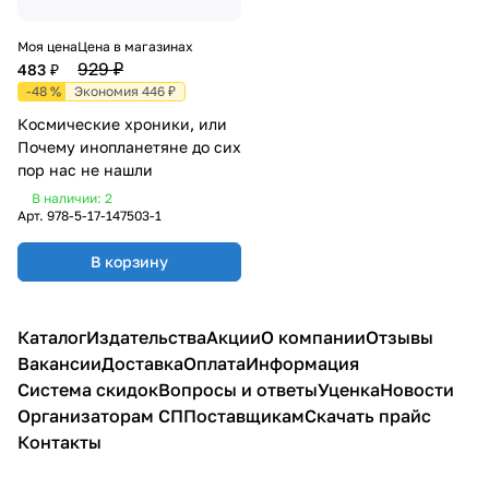
Моя цена
Цена в магазинах
929 ₽
483 ₽
-48 %
Экономия 446 ₽
Космические хроники, или
Почему инопланетяне до сих
пор нас не нашли
В наличии: 2
Арт.
978-5-17-147503-1
В корзину
Каталог
Издательства
Акции
О компании
Отзывы
Вакансии
Доставка
Оплата
Информация
Система скидок
Вопросы и ответы
Уценка
Новости
Организаторам СП
Поставщикам
Скачать прайс
Контакты