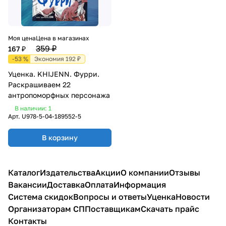
Моя цена
Цена в магазинах
359 ₽
167 ₽
-53 %
Экономия 192 ₽
Уценка. KHIJENN. Фурри.
Раскрашиваем 22
антропоморфных персонажа
В наличии: 1
Арт.
U978-5-04-189552-5
В корзину
Каталог
Издательства
Акции
О компании
Отзывы
Вакансии
Доставка
Оплата
Информация
Система скидок
Вопросы и ответы
Уценка
Новости
Организаторам СП
Поставщикам
Скачать прайс
Контакты