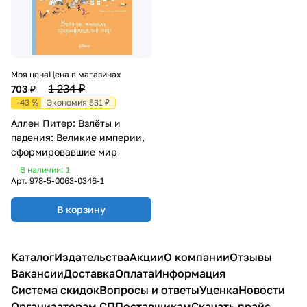
Моя цена
Цена в магазинах
1 234 ₽
703 ₽
-43 %
Экономия 531 ₽
Аллен Питер: Взлёты и
падения: Великие империи,
сформировавшие мир
В наличии: 1
Арт.
978-5-0063-0346-1
В корзину
Каталог
Издательства
Акции
О компании
Отзывы
Вакансии
Доставка
Оплата
Информация
Система скидок
Вопросы и ответы
Уценка
Новости
Организаторам СП
Поставщикам
Скачать прайс