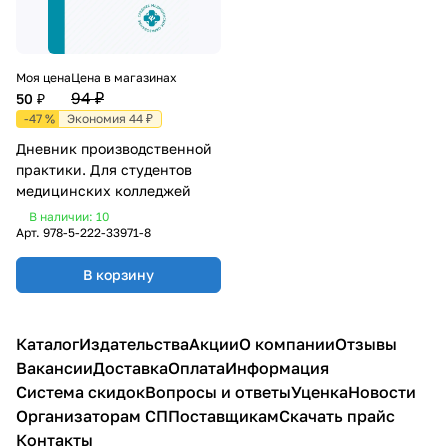
Моя цена
Цена в магазинах
94 ₽
50 ₽
-47 %
Экономия 44 ₽
Дневник производственной
практики. Для студентов
медицинских колледжей
В наличии: 10
Арт.
978-5-222-33971-8
В корзину
Каталог
Издательства
Акции
О компании
Отзывы
Вакансии
Доставка
Оплата
Информация
Система скидок
Вопросы и ответы
Уценка
Новости
Организаторам СП
Поставщикам
Скачать прайс
Контакты