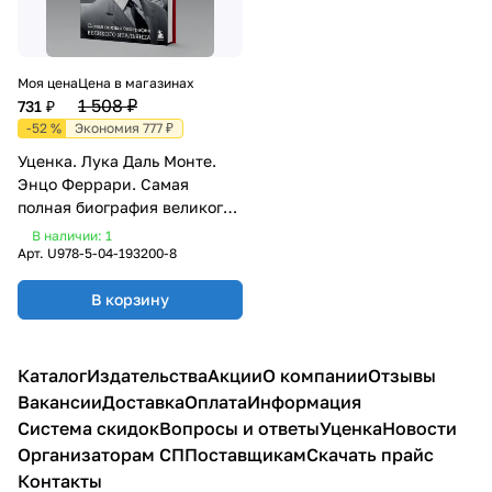
Моя цена
Цена в магазинах
1 508 ₽
731 ₽
-52 %
Экономия 777 ₽
Уценка. Лука Даль Монте.
Энцо Феррари. Самая
полная биография великого
итальянца
В наличии: 1
Арт.
U978-5-04-193200-8
В корзину
Каталог
Издательства
Акции
О компании
Отзывы
Вакансии
Доставка
Оплата
Информация
Система скидок
Вопросы и ответы
Уценка
Новости
Организаторам СП
Поставщикам
Скачать прайс
Контакты