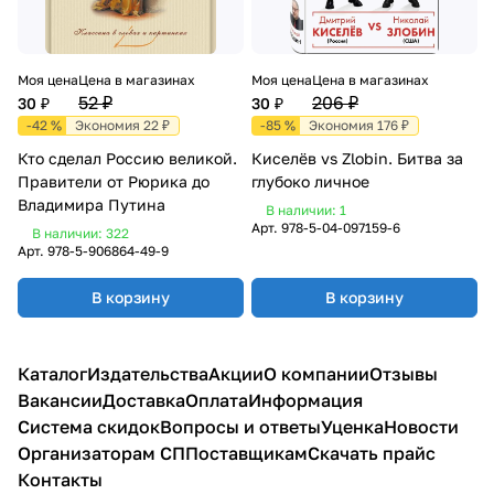
Моя цена
Цена в магазинах
Моя цена
Цена в магазинах
52 ₽
206 ₽
30 ₽
30 ₽
-42 %
Экономия 22 ₽
-85 %
Экономия 176 ₽
Кто сделал Россию великой.
Киселёв vs Zlobin. Битва за
Правители от Рюрика до
глубоко личное
Владимира Путина
В наличии: 1
Арт.
978-5-04-097159-6
В наличии: 322
Арт.
978-5-906864-49-9
В корзину
В корзину
Каталог
Издательства
Акции
О компании
Отзывы
Вакансии
Доставка
Оплата
Информация
Система скидок
Вопросы и ответы
Уценка
Новости
Организаторам СП
Поставщикам
Скачать прайс
Контакты