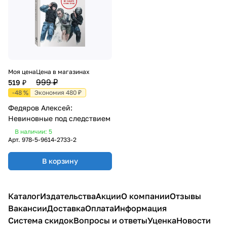
Моя цена
Цена в магазинах
999 ₽
519 ₽
-48 %
Экономия 480 ₽
Федяров Алексей:
Невиновные под следствием
В наличии: 5
Арт.
978-5-9614-2733-2
В корзину
Каталог
Издательства
Акции
О компании
Отзывы
Вакансии
Доставка
Оплата
Информация
Система скидок
Вопросы и ответы
Уценка
Новости